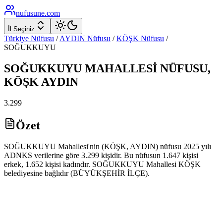
nufusune
.com
İl Seçiniz
Türkiye Nüfusu
/
AYDIN
Nüfusu
/
KÖŞK
Nüfusu
/
SOĞUKKUYU
SOĞUKKUYU
MAHALLESİ NÜFUSU,
KÖŞK
AYDIN
3.299
Özet
SOĞUKKUYU Mahallesi'nin (KÖŞK, AYDIN) nüfusu 2025 yılı
ADNKS verilerine göre 3.299 kişidir. Bu nüfusun 1.647 kişisi
erkek, 1.652 kişisi kadındır. SOĞUKKUYU Mahallesi KÖŞK
belediyesine bağlıdır (BÜYÜKŞEHİR İLÇE).