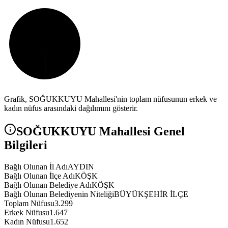
Grafik,
SOĞUKKUYU
Mahallesi'nin toplam nüfusunun erkek ve
kadın nüfus arasındaki dağılımını gösterir.
SOĞUKKUYU
Mahallesi Genel
Bilgileri
Bağlı Olunan İl Adı
AYDIN
Bağlı Olunan İlçe Adı
KÖŞK
Bağlı Olunan Belediye Adı
KÖŞK
Bağlı Olunan Belediyenin Niteliği
BÜYÜKŞEHİR İLÇE
Toplam Nüfusu
3.299
Erkek Nüfusu
1.647
Kadın Nüfusu
1.652