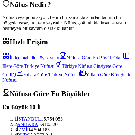
Nüfus Nedir?
Nüfus veya popülasyon, belirli bir zamanda sınırları tanımlı bir
bölgede yaşayan insan sayısıdır. Nüfus, çoğunlukla insan sayısını
belirleyen bir kavram olarak kullanılır.
Hızlı Erişim
İl ilçe mahalle köy sayıları
Nüfusa Göre En Büyük Olan
İllere Göre Türkiye Nüfusu
Türkiye Nüfusu Cinsiyete Göre
Grafiği
Yıllara Göre Türkiye Nüfusu
Yıllara Göre Köy Şehir
Nüfusu
Nüfusa Göre En Büyükler
En Büyük 10 İl
1
İSTANBUL
15.754.053
2
ANKARA
5.910.320
3
İZMİR
4.504.185