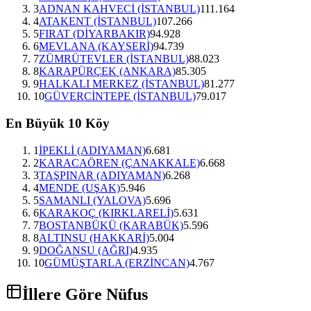
3
ADNAN KAHVECİ (İSTANBUL)
111.164
4
ATAKENT (İSTANBUL)
107.266
5
FIRAT (DİYARBAKIR)
94.928
6
MEVLANA (KAYSERİ)
94.739
7
ZÜMRÜTEVLER (İSTANBUL)
88.023
8
KARAPÜRÇEK (ANKARA)
85.305
9
HALKALI MERKEZ (İSTANBUL)
81.277
10
GÜVERCİNTEPE (İSTANBUL)
79.017
En Büyük 10 Köy
1
İPEKLİ (ADIYAMAN)
6.681
2
KARACAÖREN (ÇANAKKALE)
6.668
3
TAŞPINAR (ADIYAMAN)
6.268
4
MENDE (UŞAK)
5.946
5
SAMANLI (YALOVA)
5.696
6
KARAKOÇ (KIRKLARELİ)
5.631
7
BOSTANBÜKÜ (KARABÜK)
5.596
8
ALTINSU (HAKKARİ)
5.004
9
DOĞANSU (AĞRI)
4.935
10
GÜMÜŞTARLA (ERZİNCAN)
4.767
İllere Göre Nüfus