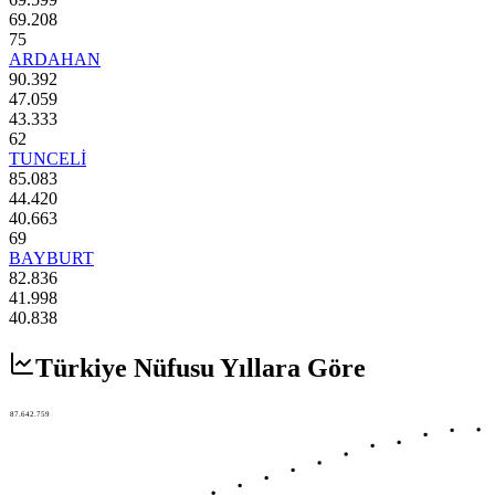
69.208
75
ARDAHAN
90.392
47.059
43.333
62
TUNCELİ
85.083
44.420
40.663
69
BAYBURT
82.836
41.998
40.838
Türkiye Nüfusu Yıllara Göre
87.642.759