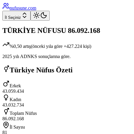
nufusune
.com
İl Seçiniz
TÜRKİYE NÜFUSU
86.092.168
%
0,50
artış
(önceki yıla göre
+
427.224
kişi)
2025
yılı ADNKS sonuçlarına göre.
Türkiye Nüfus Özeti
Erkek
43.059.434
Kadın
43.032.734
Toplam Nüfus
86.092.168
İl Sayısı
81