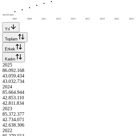
69.035.665
2007
2009
2011
2013
2015
2017
2019
2021
2023
Yıl
Toplam
Erkek
Kadın
2025
86.092.168
43.059.434
43.032.734
2024
85.664.944
42.853.110
42.811.834
2023
85.372.377
42.734.071
42.638.306
2022
85.279.553