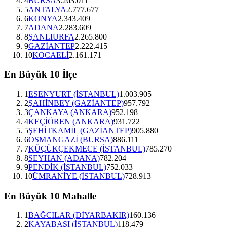
4
BURSA
3.263.011
5
ANTALYA
2.777.677
6
KONYA
2.343.409
7
ADANA
2.283.609
8
ŞANLIURFA
2.265.800
9
GAZİANTEP
2.222.415
10
KOCAELİ
2.161.171
En Büyük 10 İlçe
1
ESENYURT (İSTANBUL)
1.003.905
2
ŞAHİNBEY (GAZİANTEP)
957.792
3
ÇANKAYA (ANKARA)
952.198
4
KEÇİÖREN (ANKARA)
931.722
5
ŞEHİTKAMİL (GAZİANTEP)
905.880
6
OSMANGAZİ (BURSA)
886.111
7
KÜÇÜKÇEKMECE (İSTANBUL)
785.270
8
SEYHAN (ADANA)
782.204
9
PENDİK (İSTANBUL)
752.033
10
ÜMRANİYE (İSTANBUL)
728.913
En Büyük 10 Mahalle
1
BAĞCILAR (DİYARBAKIR)
160.136
2
KAYABAŞI (İSTANBUL)
118.479