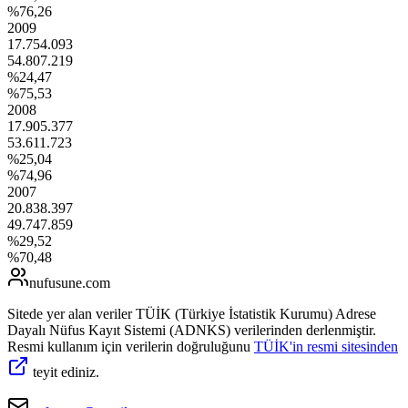
%76,26
2009
17.754.093
54.807.219
%24,47
%75,53
2008
17.905.377
53.611.723
%25,04
%74,96
2007
20.838.397
49.747.859
%29,52
%70,48
nufusune
.com
Sitede yer alan veriler TÜİK (Türkiye İstatistik Kurumu) Adrese
Dayalı Nüfus Kayıt Sistemi (ADNKS) verilerinden derlenmiştir.
Resmi kullanım için verilerin doğruluğunu
TÜİK'in resmi sitesinden
teyit ediniz.