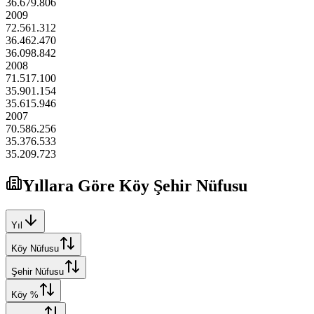
36.679.806
2009
72.561.312
36.462.470
36.098.842
2008
71.517.100
35.901.154
35.615.946
2007
70.586.256
35.376.533
35.209.723
Yıllara Göre Köy Şehir Nüfusu
Yıl
Köy Nüfusu
Şehir Nüfusu
Köy %