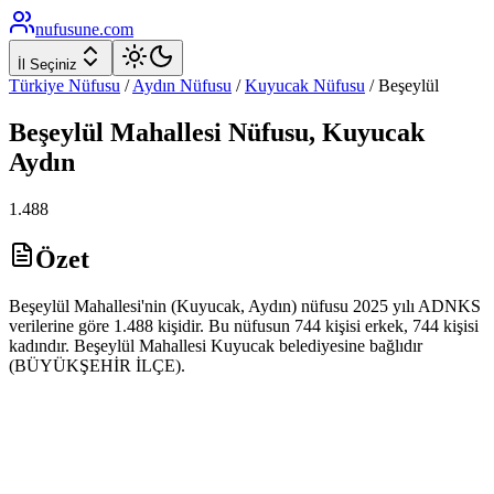
nufusune
.com
İl Seçiniz
Türkiye Nüfusu
/
Aydın
Nüfusu
/
Kuyucak
Nüfusu
/
Beşeylül
Beşeylül
Mahallesi Nüfusu,
Kuyucak
Aydın
1.488
Özet
Beşeylül Mahallesi'nin (Kuyucak, Aydın) nüfusu 2025 yılı ADNKS
verilerine göre 1.488 kişidir. Bu nüfusun 744 kişisi erkek, 744 kişisi
kadındır. Beşeylül Mahallesi Kuyucak belediyesine bağlıdır
(BÜYÜKŞEHİR İLÇE).