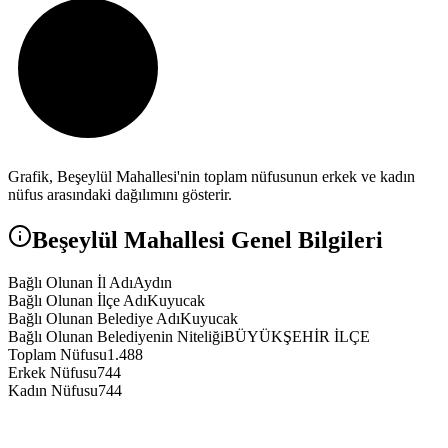
Grafik,
Beşeylül
Mahallesi'nin toplam nüfusunun erkek ve kadın
nüfus arasındaki dağılımını gösterir.
Beşeylül
Mahallesi Genel Bilgileri
Bağlı Olunan İl Adı
Aydın
Bağlı Olunan İlçe Adı
Kuyucak
Bağlı Olunan Belediye Adı
Kuyucak
Bağlı Olunan Belediyenin Niteliği
BÜYÜKŞEHİR İLÇE
Toplam Nüfusu
1.488
Erkek Nüfusu
744
Kadın Nüfusu
744