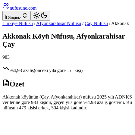
nufusune
.com
İl Seçiniz
Türkiye Nüfusu
/
Afyonkarahisar
Nüfusu
/
Çay
Nüfusu
/
Akkonak
Akkonak
Köyü Nüfusu,
Afyonkarahisar
Çay
983
%
4,93
azalış
(önceki yıla göre
-51
kişi)
Özet
Akkonak köyünün (Çay, Afyonkarahisar) nüfusu 2025 yılı ADNKS
verilerine göre 983 kişidir, geçen yıla göre %4.93 azalış gösterdi. Bu
nüfusun 479 kişisi erkek, 504 kişisi kadındır.