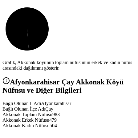
Grafik,
Akkonak
köyünün toplam nüfusunun erkek ve kadın nüfus
arasındaki dağılımını gösterir.
Afyonkarahisar
Çay
Akkonak
Köyü
Nüfusu ve Diğer Bilgileri
Bağlı Olunan İl Adı
Afyonkarahisar
Bağlı Olunan İlçe Adı
Çay
Akkonak Toplam Nüfusu
983
Akkonak Erkek Nüfusu
479
Akkonak Kadın Nüfusu
504