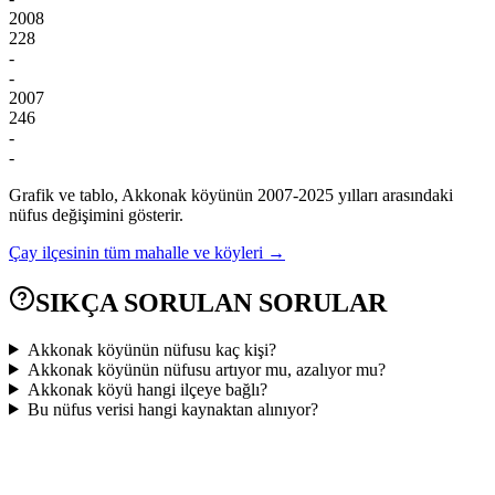
2008
228
-
-
2007
246
-
-
Grafik ve tablo,
Akkonak
köyünün
2007
-
2025
yılları arasındaki
nüfus değişimini gösterir.
Çay
ilçesinin tüm mahalle ve köyleri →
SIKÇA SORULAN SORULAR
Akkonak köyünün nüfusu kaç kişi?
Akkonak köyünün nüfusu artıyor mu, azalıyor mu?
Akkonak köyü hangi ilçeye bağlı?
Bu nüfus verisi hangi kaynaktan alınıyor?