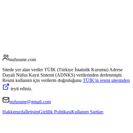
nufusune
.com
Sitede yer alan veriler TÜİK (Türkiye İstatistik Kurumu) Adrese
Dayalı Nüfus Kayıt Sistemi (ADNKS) verilerinden derlenmiştir.
Resmi kullanım için verilerin doğruluğunu
TÜİK'in resmi sitesinden
teyit ediniz.
nufusune@gmail.com
Hakkımızda
İletişim
Gizlilik Politikası
Kullanım Şartları