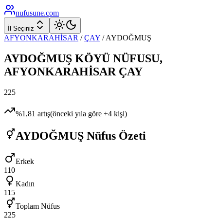
nufusune
.com
İl Seçiniz
AFYONKARAHİSAR
/
ÇAY
/
AYDOĞMUŞ
AYDOĞMUŞ
KÖYÜ NÜFUSU,
AFYONKARAHİSAR
ÇAY
225
%
1,81
artış
(önceki yıla göre
+
4
kişi)
AYDOĞMUŞ
Nüfus Özeti
Erkek
110
Kadın
115
Toplam Nüfus
225