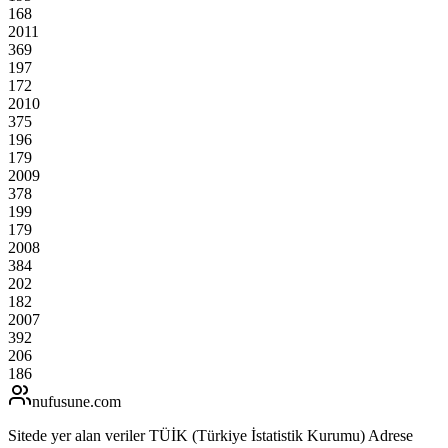
168
2011
369
197
172
2010
375
196
179
2009
378
199
179
2008
384
202
182
2007
392
206
186
nufusune
.com
Sitede yer alan veriler TÜİK (Türkiye İstatistik Kurumu) Adrese