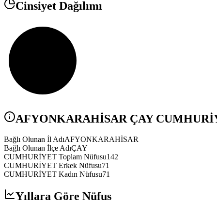
Cinsiyet Dağılımı
AFYONKARAHİSAR
ÇAY
CUMHURİ
Bağlı Olunan İl Adı
AFYONKARAHİSAR
Bağlı Olunan İlçe Adı
ÇAY
CUMHURİYET Toplam Nüfusu
142
CUMHURİYET Erkek Nüfusu
71
CUMHURİYET Kadın Nüfusu
71
Yıllara Göre Nüfus