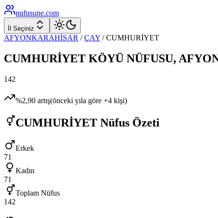
nufusune
.com
İl Seçiniz
AFYONKARAHİSAR
/
ÇAY
/
CUMHURİYET
CUMHURİYET
KÖYÜ NÜFUSU,
AFYO
142
%
2,90
artış
(önceki yıla göre
+
4
kişi)
CUMHURİYET
Nüfus Özeti
Erkek
71
Kadın
71
Toplam Nüfus
142