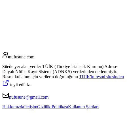
nufusune
.com
Sitede yer alan veriler TÜİK (Türkiye İstatistik Kurumu) Adrese
Dayalı Nüfus Kayıt Sistemi (ADNKS) verilerinden derlenmiştir.
Resmi kullanım için verilerin doğruluğunu
TÜİK'in resmi sitesinden
teyit ediniz.
nufusune@gmail.com
Hakkımızda
İletişim
Gizlilik Politikası
Kullanım Şartları