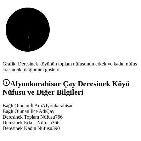
Grafik,
Deresinek
köyünün toplam nüfusunun erkek ve kadın nüfus
arasındaki dağılımını gösterir.
Afyonkarahisar
Çay
Deresinek
Köyü
Nüfusu ve Diğer Bilgileri
Bağlı Olunan İl Adı
Afyonkarahisar
Bağlı Olunan İlçe Adı
Çay
Deresinek Toplam Nüfusu
756
Deresinek Erkek Nüfusu
366
Deresinek Kadın Nüfusu
390