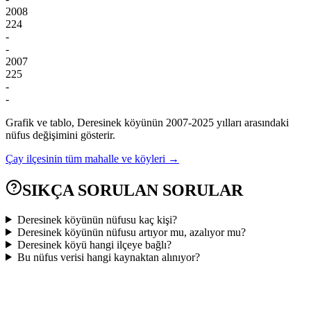
2008
224
-
-
2007
225
-
-
Grafik ve tablo,
Deresinek
köyünün
2007
-
2025
yılları arasındaki
nüfus değişimini gösterir.
Çay
ilçesinin tüm mahalle ve köyleri →
SIKÇA SORULAN SORULAR
Deresinek köyünün nüfusu kaç kişi?
Deresinek köyünün nüfusu artıyor mu, azalıyor mu?
Deresinek köyü hangi ilçeye bağlı?
Bu nüfus verisi hangi kaynaktan alınıyor?