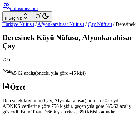
nufusune
.com
İl Seçiniz
Türkiye Nüfusu
/
Afyonkarahisar
Nüfusu
/
Çay
Nüfusu
/
Deresinek
Deresinek
Köyü Nüfusu,
Afyonkarahisar
Çay
756
%
5,62
azalış
(önceki yıla göre
-45
kişi)
Özet
Deresinek köyünün (Çay, Afyonkarahisar) nüfusu 2025 yılı
ADNKS verilerine göre 756 kişidir, geçen yıla göre %5.62 azalış
gösterdi. Bu nüfusun 366 kişisi erkek, 390 kişisi kadındır.