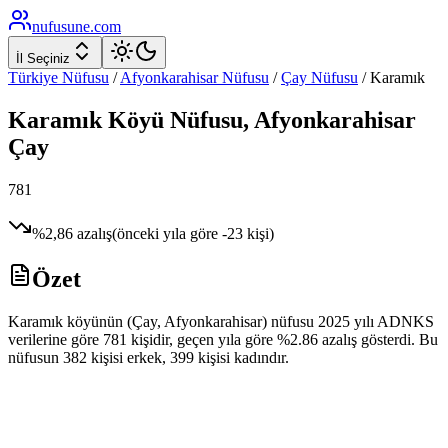
nufusune
.com
İl Seçiniz
Türkiye Nüfusu
/
Afyonkarahisar
Nüfusu
/
Çay
Nüfusu
/
Karamık
Karamık
Köyü Nüfusu,
Afyonkarahisar
Çay
781
%
2,86
azalış
(önceki yıla göre
-23
kişi)
Özet
Karamık köyünün (Çay, Afyonkarahisar) nüfusu 2025 yılı ADNKS
verilerine göre 781 kişidir, geçen yıla göre %2.86 azalış gösterdi. Bu
nüfusun 382 kişisi erkek, 399 kişisi kadındır.