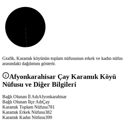
Grafik,
Karamık
köyünün toplam nüfusunun erkek ve kadın nüfus
arasındaki dağılımını gösterir.
Afyonkarahisar
Çay
Karamık
Köyü
Nüfusu ve Diğer Bilgileri
Bağlı Olunan İl Adı
Afyonkarahisar
Bağlı Olunan İlçe Adı
Çay
Karamık Toplam Nüfusu
781
Karamık Erkek Nüfusu
382
Karamık Kadın Nüfusu
399