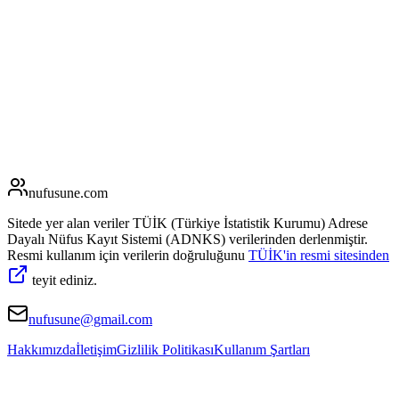
nufusune
.com
Sitede yer alan veriler TÜİK (Türkiye İstatistik Kurumu) Adrese
Dayalı Nüfus Kayıt Sistemi (ADNKS) verilerinden derlenmiştir.
Resmi kullanım için verilerin doğruluğunu
TÜİK'in resmi sitesinden
teyit ediniz.
nufusune@gmail.com
Hakkımızda
İletişim
Gizlilik Politikası
Kullanım Şartları