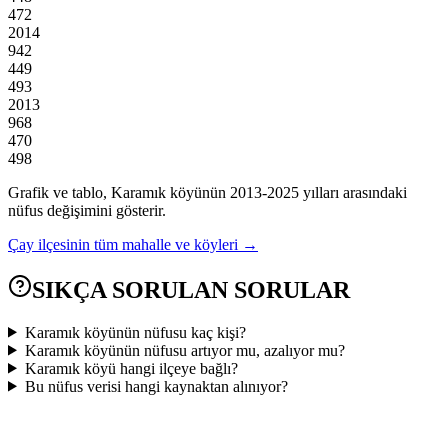
472
2014
942
449
493
2013
968
470
498
Grafik ve tablo,
Karamık
köyünün
2013
-
2025
yılları arasındaki
nüfus değişimini gösterir.
Çay
ilçesinin tüm mahalle ve köyleri →
SIKÇA SORULAN SORULAR
Karamık köyünün nüfusu kaç kişi?
Karamık köyünün nüfusu artıyor mu, azalıyor mu?
Karamık köyü hangi ilçeye bağlı?
Bu nüfus verisi hangi kaynaktan alınıyor?