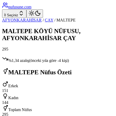
nufusune
.com
İl Seçiniz
AFYONKARAHİSAR
/
ÇAY
/
MALTEPE
MALTEPE
KÖYÜ NÜFUSU,
AFYONKARAHİSAR
ÇAY
295
%
1,34
azalış
(önceki yıla göre
-4
kişi)
MALTEPE
Nüfus Özeti
Erkek
151
Kadın
144
Toplam Nüfus
295