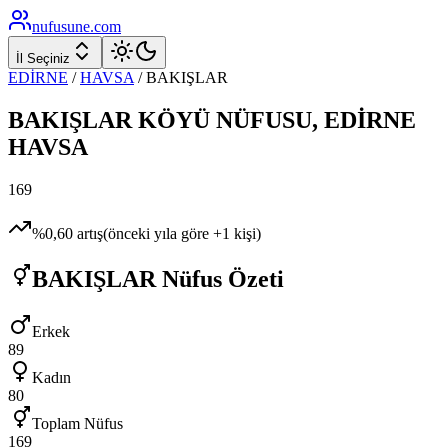
nufusune
.com
İl Seçiniz
EDİRNE
/
HAVSA
/
BAKIŞLAR
BAKIŞLAR
KÖYÜ NÜFUSU,
EDİRNE
HAVSA
169
%
0,60
artış
(önceki yıla göre
+
1
kişi)
BAKIŞLAR
Nüfus Özeti
Erkek
89
Kadın
80
Toplam Nüfus
169