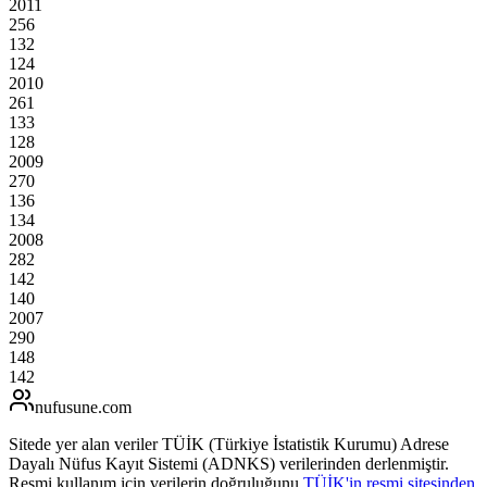
2011
256
132
124
2010
261
133
128
2009
270
136
134
2008
282
142
140
2007
290
148
142
nufusune
.com
Sitede yer alan veriler TÜİK (Türkiye İstatistik Kurumu) Adrese
Dayalı Nüfus Kayıt Sistemi (ADNKS) verilerinden derlenmiştir.
Resmi kullanım için verilerin doğruluğunu
TÜİK'in resmi sitesinden