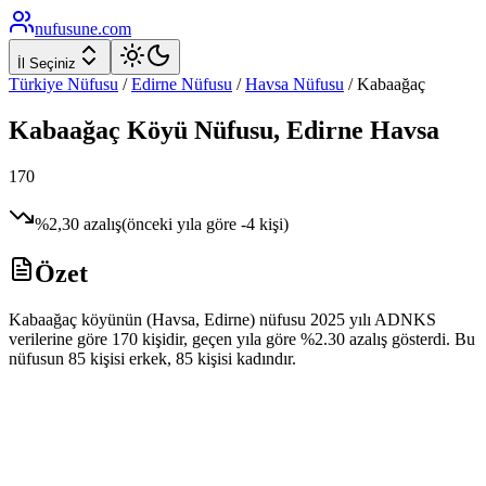
nufusune
.com
İl Seçiniz
Türkiye Nüfusu
/
Edirne
Nüfusu
/
Havsa
Nüfusu
/
Kabaağaç
Kabaağaç
Köyü Nüfusu,
Edirne
Havsa
170
%
2,30
azalış
(önceki yıla göre
-4
kişi)
Özet
Kabaağaç köyünün (Havsa, Edirne) nüfusu 2025 yılı ADNKS
verilerine göre 170 kişidir, geçen yıla göre %2.30 azalış gösterdi. Bu
nüfusun 85 kişisi erkek, 85 kişisi kadındır.