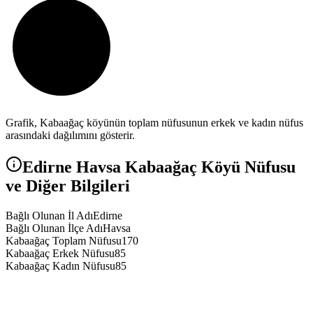
Grafik,
Kabaağaç
köyünün toplam nüfusunun erkek ve kadın nüfus
arasındaki dağılımını gösterir.
Edirne
Havsa
Kabaağaç
Köyü Nüfusu
ve Diğer Bilgileri
Bağlı Olunan İl Adı
Edirne
Bağlı Olunan İlçe Adı
Havsa
Kabaağaç Toplam Nüfusu
170
Kabaağaç Erkek Nüfusu
85
Kabaağaç Kadın Nüfusu
85