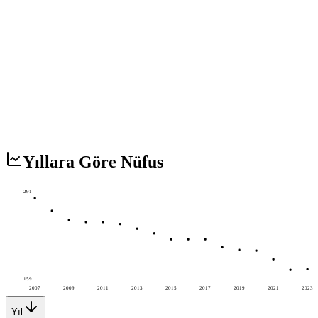
Yıllara Göre Nüfus
291
159
2007
2009
2011
2013
2015
2017
2019
2021
2023
Yıl