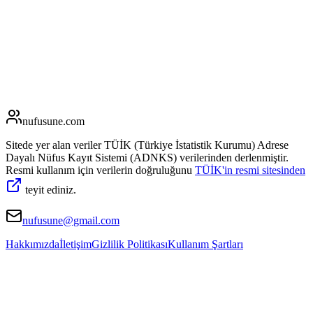
nufusune
.com
Sitede yer alan veriler TÜİK (Türkiye İstatistik Kurumu) Adrese
Dayalı Nüfus Kayıt Sistemi (ADNKS) verilerinden derlenmiştir.
Resmi kullanım için verilerin doğruluğunu
TÜİK'in resmi sitesinden
teyit ediniz.
nufusune@gmail.com
Hakkımızda
İletişim
Gizlilik Politikası
Kullanım Şartları