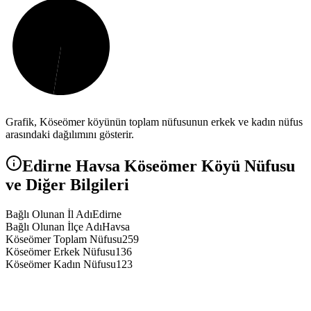
Grafik,
Köseömer
köyünün toplam nüfusunun erkek ve kadın nüfus
arasındaki dağılımını gösterir.
Edirne
Havsa
Köseömer
Köyü Nüfusu
ve Diğer Bilgileri
Bağlı Olunan İl Adı
Edirne
Bağlı Olunan İlçe Adı
Havsa
Köseömer Toplam Nüfusu
259
Köseömer Erkek Nüfusu
136
Köseömer Kadın Nüfusu
123