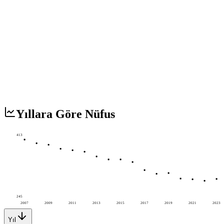
Yıllara Göre Nüfus
413
245
2007
2009
2011
2013
2015
2017
2019
2021
2023
Yıl