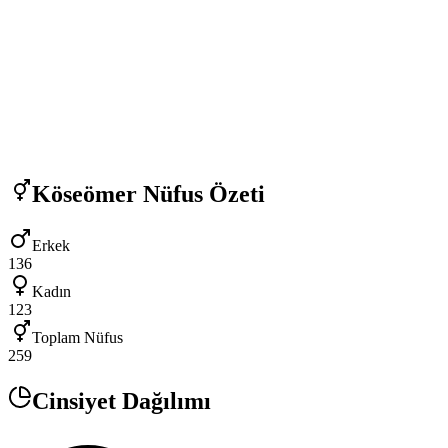
Köseömer
Nüfus Özeti
Erkek
136
Kadın
123
Toplam Nüfus
259
Cinsiyet Dağılımı