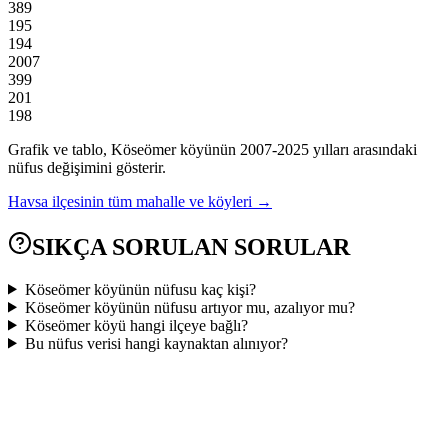
389
195
194
2007
399
201
198
Grafik ve tablo,
Köseömer
köyünün
2007
-
2025
yılları arasındaki
nüfus değişimini gösterir.
Havsa
ilçesinin tüm mahalle ve köyleri →
SIKÇA SORULAN SORULAR
Köseömer köyünün nüfusu kaç kişi?
Köseömer köyünün nüfusu artıyor mu, azalıyor mu?
Köseömer köyü hangi ilçeye bağlı?
Bu nüfus verisi hangi kaynaktan alınıyor?