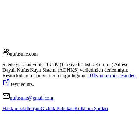
nufusune
.com
Sitede yer alan veriler TÜİK (Türkiye İstatistik Kurumu) Adrese
Dayalı Nüfus Kayıt Sistemi (ADNKS) verilerinden derlenmiştir.
Resmi kullanım için verilerin doğruluğunu
TÜİK'in resmi sitesinden
teyit ediniz.
nufusune@gmail.com
Hakkımızda
İletişim
Gizlilik Politikası
Kullanım Şartları