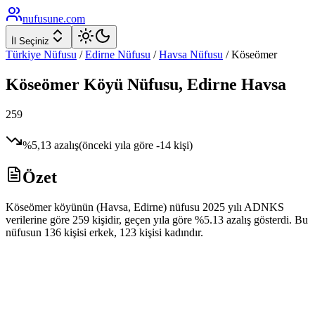
nufusune
.com
İl Seçiniz
Türkiye Nüfusu
/
Edirne
Nüfusu
/
Havsa
Nüfusu
/
Köseömer
Köseömer
Köyü Nüfusu,
Edirne
Havsa
259
%
5,13
azalış
(önceki yıla göre
-14
kişi)
Özet
Köseömer köyünün (Havsa, Edirne) nüfusu 2025 yılı ADNKS
verilerine göre 259 kişidir, geçen yıla göre %5.13 azalış gösterdi. Bu
nüfusun 136 kişisi erkek, 123 kişisi kadındır.