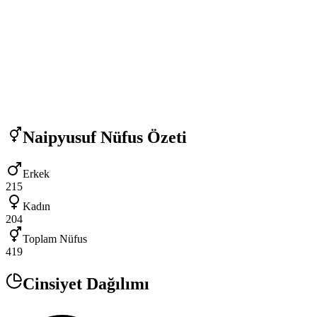
Naipyusuf
Nüfus Özeti
Erkek
215
Kadın
204
Toplam Nüfus
419
Cinsiyet Dağılımı