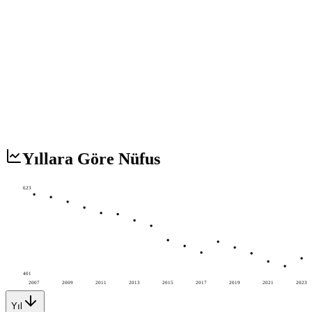
Yıllara Göre Nüfus
623
401
2007
2009
2011
2013
2015
2017
2019
2021
2023
Yıl