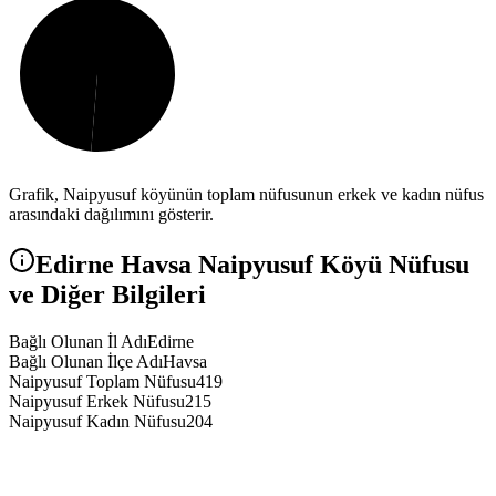
Grafik,
Naipyusuf
köyünün toplam nüfusunun erkek ve kadın nüfus
arasındaki dağılımını gösterir.
Edirne
Havsa
Naipyusuf
Köyü Nüfusu
ve Diğer Bilgileri
Bağlı Olunan İl Adı
Edirne
Bağlı Olunan İlçe Adı
Havsa
Naipyusuf Toplam Nüfusu
419
Naipyusuf Erkek Nüfusu
215
Naipyusuf Kadın Nüfusu
204