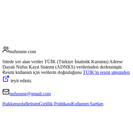
nufusune
.com
Sitede yer alan veriler TÜİK (Türkiye İstatistik Kurumu) Adrese
Dayalı Nüfus Kayıt Sistemi (ADNKS) verilerinden derlenmiştir.
Resmi kullanım için verilerin doğruluğunu
TÜİK'in resmi sitesinden
teyit ediniz.
nufusune@gmail.com
Hakkımızda
İletişim
Gizlilik Politikası
Kullanım Şartları