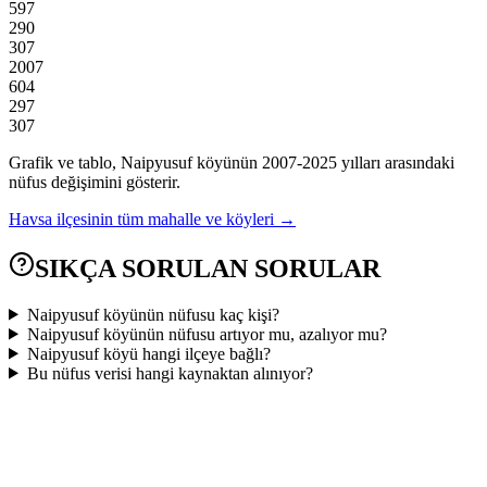
597
290
307
2007
604
297
307
Grafik ve tablo,
Naipyusuf
köyünün
2007
-
2025
yılları arasındaki
nüfus değişimini gösterir.
Havsa
ilçesinin tüm mahalle ve köyleri →
SIKÇA SORULAN SORULAR
Naipyusuf köyünün nüfusu kaç kişi?
Naipyusuf köyünün nüfusu artıyor mu, azalıyor mu?
Naipyusuf köyü hangi ilçeye bağlı?
Bu nüfus verisi hangi kaynaktan alınıyor?