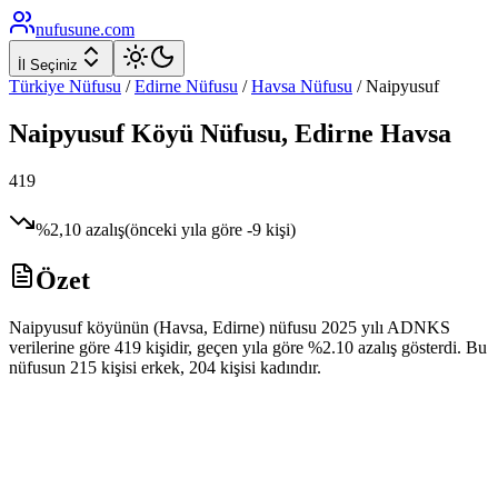
nufusune
.com
İl Seçiniz
Türkiye Nüfusu
/
Edirne
Nüfusu
/
Havsa
Nüfusu
/
Naipyusuf
Naipyusuf
Köyü Nüfusu,
Edirne
Havsa
419
%
2,10
azalış
(önceki yıla göre
-9
kişi)
Özet
Naipyusuf köyünün (Havsa, Edirne) nüfusu 2025 yılı ADNKS
verilerine göre 419 kişidir, geçen yıla göre %2.10 azalış gösterdi. Bu
nüfusun 215 kişisi erkek, 204 kişisi kadındır.