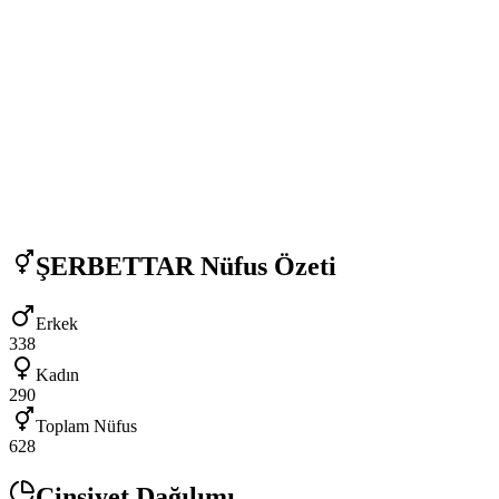
ŞERBETTAR
Nüfus Özeti
Erkek
338
Kadın
290
Toplam Nüfus
628
Cinsiyet Dağılımı