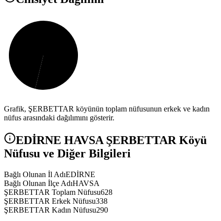
Grafik,
ŞERBETTAR
köyünün toplam nüfusunun erkek ve kadın
nüfus arasındaki dağılımını gösterir.
EDİRNE
HAVSA
ŞERBETTAR
Köyü
Nüfusu ve Diğer Bilgileri
Bağlı Olunan İl Adı
EDİRNE
Bağlı Olunan İlçe Adı
HAVSA
ŞERBETTAR Toplam Nüfusu
628
ŞERBETTAR Erkek Nüfusu
338
ŞERBETTAR Kadın Nüfusu
290