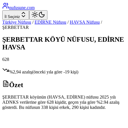
nufusune
.com
İl Seçiniz
Türkiye Nüfusu
/
EDİRNE
Nüfusu
/
HAVSA
Nüfusu
/
ŞERBETTAR
ŞERBETTAR
KÖYÜ NÜFUSU,
EDİRNE
HAVSA
628
%
2,94
azalış
(önceki yıla göre
-19
kişi)
Özet
ŞERBETTAR köyünün (HAVSA, EDİRNE) nüfusu 2025 yılı
ADNKS verilerine göre 628 kişidir, geçen yıla göre %2.94 azalış
gösterdi. Bu nüfusun 338 kişisi erkek, 290 kişisi kadındır.