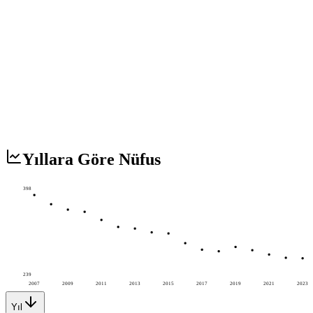
Yıllara Göre Nüfus
398
239
2007
2009
2011
2013
2015
2017
2019
2021
2023
Yıl