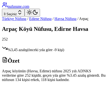
nufusune
.com
İl Seçiniz
Türkiye Nüfusu
/
Edirne
Nüfusu
/
Havsa
Nüfusu
/
Arpaç
Arpaç
Köyü Nüfusu,
Edirne
Havsa
252
%
3,45
azalış
(önceki yıla göre
-9
kişi)
Özet
Arpaç köyünün (Havsa, Edirne) nüfusu 2025 yılı ADNKS
verilerine göre 252 kişidir, geçen yıla göre %3.45 azalış gösterdi. Bu
nüfusun 134 kişisi erkek, 118 kişisi kadındır.