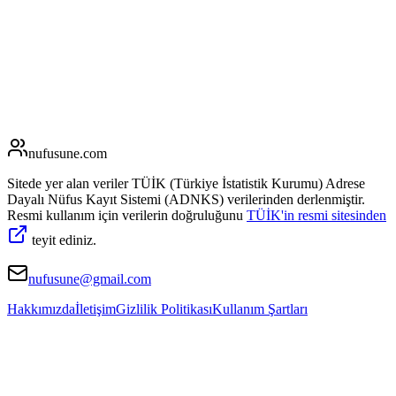
nufusune
.com
Sitede yer alan veriler TÜİK (Türkiye İstatistik Kurumu) Adrese
Dayalı Nüfus Kayıt Sistemi (ADNKS) verilerinden derlenmiştir.
Resmi kullanım için verilerin doğruluğunu
TÜİK'in resmi sitesinden
teyit ediniz.
nufusune@gmail.com
Hakkımızda
İletişim
Gizlilik Politikası
Kullanım Şartları