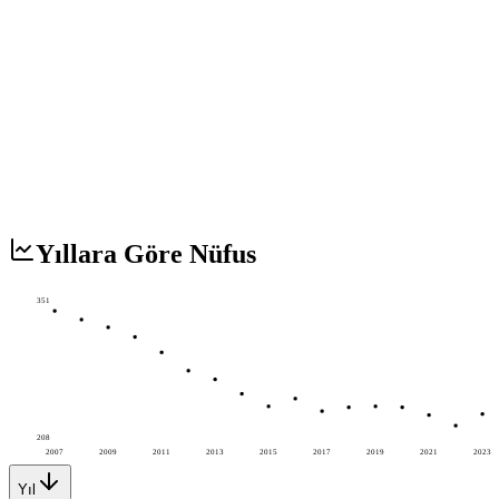
Yıllara Göre Nüfus
351
208
2007
2009
2011
2013
2015
2017
2019
2021
2023
Yıl