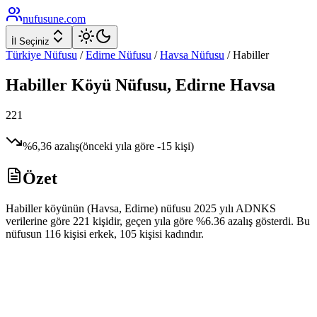
nufusune
.com
İl Seçiniz
Türkiye Nüfusu
/
Edirne
Nüfusu
/
Havsa
Nüfusu
/
Habiller
Habiller
Köyü Nüfusu,
Edirne
Havsa
221
%
6,36
azalış
(önceki yıla göre
-15
kişi)
Özet
Habiller köyünün (Havsa, Edirne) nüfusu 2025 yılı ADNKS
verilerine göre 221 kişidir, geçen yıla göre %6.36 azalış gösterdi. Bu
nüfusun 116 kişisi erkek, 105 kişisi kadındır.