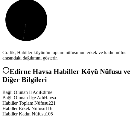
Grafik,
Habiller
köyünün toplam nüfusunun erkek ve kadın nüfus
arasındaki dağılımını gösterir.
Edirne
Havsa
Habiller
Köyü Nüfusu ve
Diğer Bilgileri
Bağlı Olunan İl Adı
Edirne
Bağlı Olunan İlçe Adı
Havsa
Habiller Toplam Nüfusu
221
Habiller Erkek Nüfusu
116
Habiller Kadın Nüfusu
105