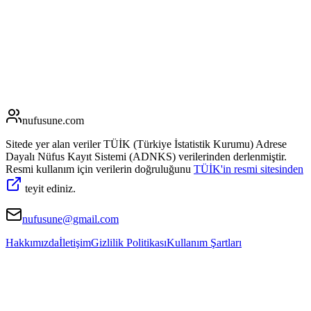
nufusune
.com
Sitede yer alan veriler TÜİK (Türkiye İstatistik Kurumu) Adrese
Dayalı Nüfus Kayıt Sistemi (ADNKS) verilerinden derlenmiştir.
Resmi kullanım için verilerin doğruluğunu
TÜİK'in resmi sitesinden
teyit ediniz.
nufusune@gmail.com
Hakkımızda
İletişim
Gizlilik Politikası
Kullanım Şartları