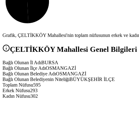
Grafik,
ÇELTİKKÖY
Mahallesi'nin toplam nüfusunun erkek ve kadın 
ÇELTİKKÖY
Mahallesi Genel Bilgileri
Bağlı Olunan İl Adı
BURSA
Bağlı Olunan İlçe Adı
OSMANGAZİ
Bağlı Olunan Belediye Adı
OSMANGAZİ
Bağlı Olunan Belediyenin Niteliği
BÜYÜKŞEHİR İLÇE
Toplam Nüfusu
595
Erkek Nüfusu
293
Kadın Nüfusu
302