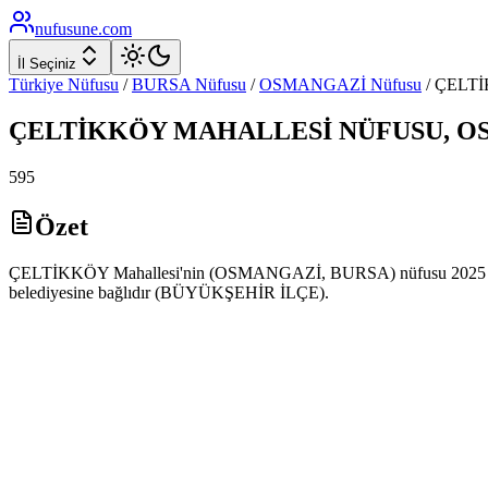
nufusune
.com
İl Seçiniz
Türkiye Nüfusu
/
BURSA
Nüfusu
/
OSMANGAZİ
Nüfusu
/
ÇELT
ÇELTİKKÖY
MAHALLESİ NÜFUSU,
O
595
Özet
ÇELTİKKÖY Mahallesi'nin (OSMANGAZİ, BURSA) nüfusu 2025 yılı 
belediyesine bağlıdır (BÜYÜKŞEHİR İLÇE).