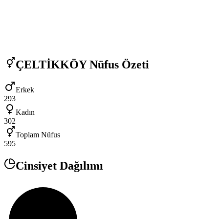
ÇELTİKKÖY
Nüfus Özeti
Erkek
293
Kadın
302
Toplam Nüfus
595
Cinsiyet Dağılımı