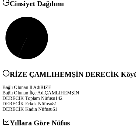
Cinsiyet Dağılımı
RİZE
ÇAMLIHEMŞİN
DERECİK
Köyü 
Bağlı Olunan İl Adı
RİZE
Bağlı Olunan İlçe Adı
ÇAMLIHEMŞİN
DERECİK Toplam Nüfusu
142
DERECİK Erkek Nüfusu
81
DERECİK Kadın Nüfusu
61
Yıllara Göre Nüfus