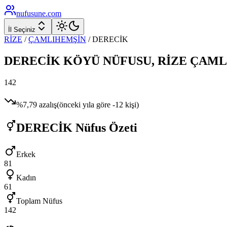
nufusune
.com
İl Seçiniz
RİZE
/
ÇAMLIHEMŞİN
/
DERECİK
DERECİK
KÖYÜ NÜFUSU,
RİZE
ÇAML
142
%
7,79
azalış
(önceki yıla göre
-12
kişi)
DERECİK
Nüfus Özeti
Erkek
81
Kadın
61
Toplam Nüfus
142