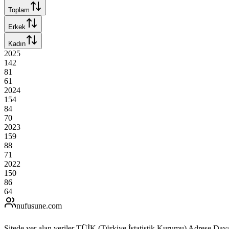
Toplam
Erkek
Kadın
2025
142
81
61
2024
154
84
70
2023
159
88
71
2022
150
86
64
nufusune
.com
Sitede yer alan veriler TÜİK (Türkiye İstatistik Kurumu) Adrese Day