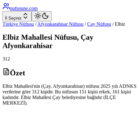
nufusune
.com
İl Seçiniz
Türkiye Nüfusu
/
Afyonkarahisar
Nüfusu
/
Çay
Nüfusu
/
Elbiz
Elbiz
Mahallesi Nüfusu,
Çay
Afyonkarahisar
312
Özet
Elbiz Mahallesi'nin (Çay, Afyonkarahisar) nüfusu 2025 yılı ADNKS
verilerine göre 312 kişidir. Bu nüfusun 151 kişisi erkek, 161 kişisi
kadındır. Elbiz Mahallesi Çay belediyesine bağlıdır (İLÇE
MERKEZİ).