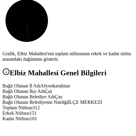
Grafik,
Elbiz
Mahallesi'nin toplam nüfusunun erkek ve kadın nüfus
arasındaki dağılımını gösterir.
Elbiz
Mahallesi Genel Bilgileri
Bağlı Olunan İl Adı
Afyonkarahisar
Bağlı Olunan İlçe Adı
Çay
Bağlı Olunan Belediye Adı
Çay
Bağlı Olunan Belediyenin Niteliği
İLÇE MERKEZİ
Toplam Nüfusu
312
Erkek Nüfusu
151
Kadın Nüfusu
161