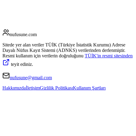
nufusune
.com
Sitede yer alan veriler TÜİK (Türkiye İstatistik Kurumu) Adrese
Dayalı Nüfus Kayıt Sistemi (ADNKS) verilerinden derlenmiştir.
Resmi kullanım için verilerin doğruluğunu
TÜİK'in resmi sitesinden
teyit ediniz.
nufusune@gmail.com
Hakkımızda
İletişim
Gizlilik Politikası
Kullanım Şartları