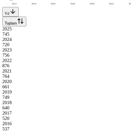
2012
2014
2016
2018
2020
2022
20
Yıl
Toplam
2025
745
2024
720
2023
756
2022
876
2021
764
2020
661
2019
749
2018
640
2017
520
2016
537