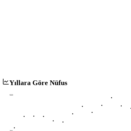
Yıllara Göre Nüfus
920
391