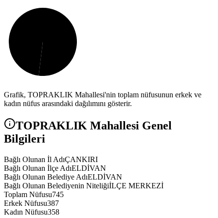
Grafik,
TOPRAKLIK
Mahallesi'nin toplam nüfusunun erkek ve
kadın nüfus arasındaki dağılımını gösterir.
TOPRAKLIK
Mahallesi Genel
Bilgileri
Bağlı Olunan İl Adı
ÇANKIRI
Bağlı Olunan İlçe Adı
ELDİVAN
Bağlı Olunan Belediye Adı
ELDİVAN
Bağlı Olunan Belediyenin Niteliği
İLÇE MERKEZİ
Toplam Nüfusu
745
Erkek Nüfusu
387
Kadın Nüfusu
358