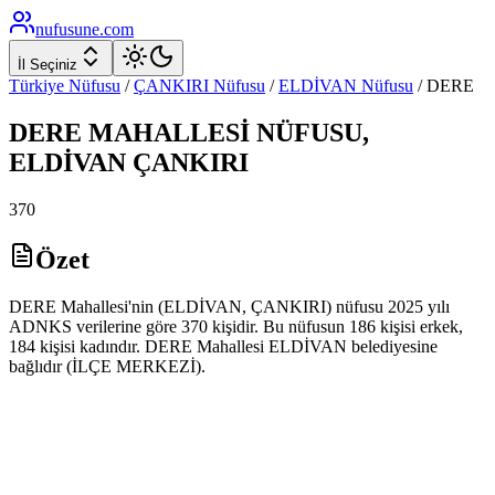
nufusune
.com
İl Seçiniz
Türkiye Nüfusu
/
ÇANKIRI
Nüfusu
/
ELDİVAN
Nüfusu
/
DERE
DERE
MAHALLESİ NÜFUSU,
ELDİVAN
ÇANKIRI
370
Özet
DERE Mahallesi'nin (ELDİVAN, ÇANKIRI) nüfusu 2025 yılı
ADNKS verilerine göre 370 kişidir. Bu nüfusun 186 kişisi erkek,
184 kişisi kadındır. DERE Mahallesi ELDİVAN belediyesine
bağlıdır (İLÇE MERKEZİ).