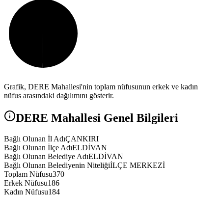
Grafik,
DERE
Mahallesi'nin toplam nüfusunun erkek ve kadın
nüfus arasındaki dağılımını gösterir.
DERE
Mahallesi Genel Bilgileri
Bağlı Olunan İl Adı
ÇANKIRI
Bağlı Olunan İlçe Adı
ELDİVAN
Bağlı Olunan Belediye Adı
ELDİVAN
Bağlı Olunan Belediyenin Niteliği
İLÇE MERKEZİ
Toplam Nüfusu
370
Erkek Nüfusu
186
Kadın Nüfusu
184