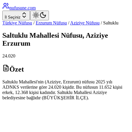
nufusune
.com
İl Seçiniz
Türkiye Nüfusu
/
Erzurum
Nüfusu
/
Aziziye
Nüfusu
/
Saltuklu
Saltuklu
Mahallesi Nüfusu,
Aziziye
Erzurum
24.020
Özet
Saltuklu Mahallesi'nin (Aziziye, Erzurum) nüfusu 2025 yılı
ADNKS verilerine göre 24.020 kişidir. Bu nüfusun 11.652 kişisi
erkek, 12.368 kişisi kadındır. Saltuklu Mahallesi Aziziye
belediyesine bağlıdır (BÜYÜKŞEHİR İLÇE).