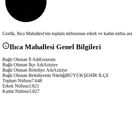
Grafik,
Ilıca
Mahallesi'nin toplam nüfusunun erkek ve kadın nüfus aras
Ilıca
Mahallesi Genel Bilgileri
Bağlı Olunan İl Adı
Erzurum
Bağlı Olunan İlçe Adı
Aziziye
Bağlı Olunan Belediye Adı
Aziziye
Bağlı Olunan Belediyenin Niteliği
BÜYÜKŞEHİR İLÇE
Toplam Nüfusu
7.648
Erkek Nüfusu
3.821
Kadın Nüfusu
3.827