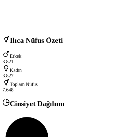
Ilıca
Nüfus Özeti
Erkek
3.821
Kadın
3.827
Toplam Nüfus
7.648
Cinsiyet Dağılımı