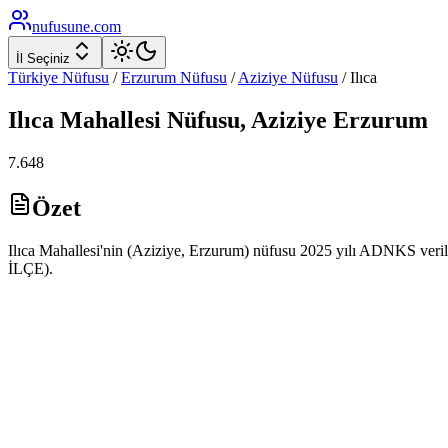
nufusune
.com
İl Seçiniz
Türkiye Nüfusu
/
Erzurum
Nüfusu
/
Aziziye
Nüfusu
/
Ilıca
Ilıca
Mahallesi Nüfusu,
Aziziye
Erzurum
7.648
Özet
Ilıca Mahallesi'nin (Aziziye, Erzurum) nüfusu 2025 yılı ADNKS verile
İLÇE).