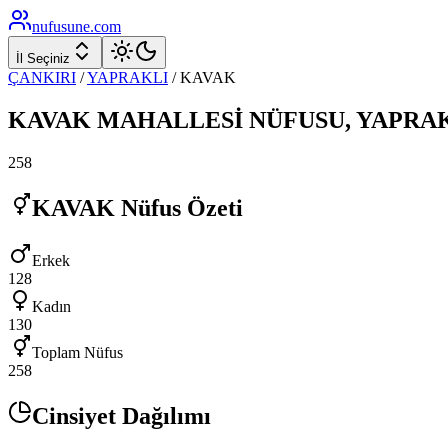
nufusune
.com
İl Seçiniz
ÇANKIRI
/
YAPRAKLI
/
KAVAK
KAVAK
MAHALLESİ NÜFUSU,
YAPRA
258
KAVAK
Nüfus Özeti
Erkek
128
Kadın
130
Toplam Nüfus
258
Cinsiyet Dağılımı