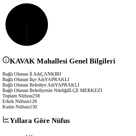
KAVAK
Mahallesi Genel Bilgileri
Bağlı Olunan İl Adı
ÇANKIRI
Bağlı Olunan İlçe Adı
YAPRAKLI
Bağlı Olunan Belediye Adı
YAPRAKLI
Bağlı Olunan Belediyenin Niteliği
İLÇE MERKEZİ
Toplam Nüfusu
258
Erkek Nüfusu
128
Kadın Nüfusu
130
Yıllara Göre Nüfus