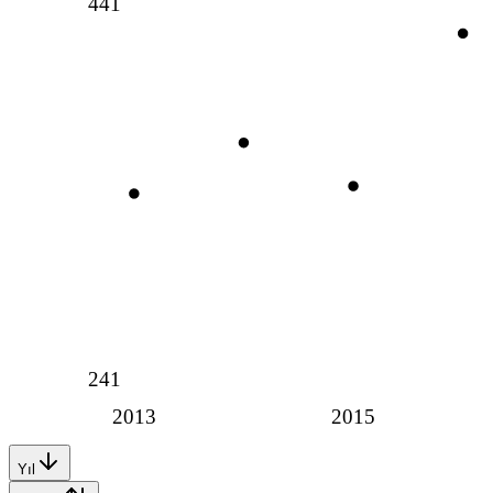
441
241
2013
2015
Yıl