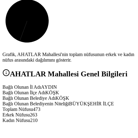
Grafik,
AHATLAR
Mahallesi'nin toplam nüfusunun erkek ve kadın
nüfus arasındaki dağılımını gösterir.
AHATLAR
Mahallesi Genel Bilgileri
Bağlı Olunan İl Adı
AYDIN
Bağlı Olunan İlçe Adı
KÖŞK
Bağlı Olunan Belediye Adı
KÖŞK
Bağlı Olunan Belediyenin Niteliği
BÜYÜKŞEHİR İLÇE
Toplam Nüfusu
473
Erkek Nüfusu
263
Kadın Nüfusu
210