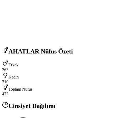
AHATLAR
Nüfus Özeti
Erkek
263
Kadın
210
Toplam Nüfus
473
Cinsiyet Dağılımı