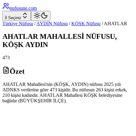
nufusune
.com
İl Seçiniz
Türkiye Nüfusu
/
AYDIN
Nüfusu
/
KÖŞK
Nüfusu
/
AHATLAR
AHATLAR
MAHALLESİ NÜFUSU,
KÖŞK
AYDIN
473
Özet
AHATLAR Mahallesi'nin (KÖŞK, AYDIN) nüfusu 2025 yılı
ADNKS verilerine göre 473 kişidir. Bu nüfusun 263 kişisi erkek,
210 kişisi kadındır. AHATLAR Mahallesi KÖŞK belediyesine
bağlıdır (BÜYÜKŞEHİR İLÇE).