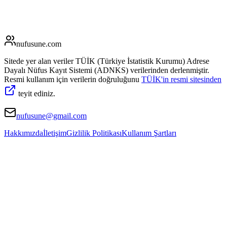
nufusune
.com
Sitede yer alan veriler TÜİK (Türkiye İstatistik Kurumu) Adrese
Dayalı Nüfus Kayıt Sistemi (ADNKS) verilerinden derlenmiştir.
Resmi kullanım için verilerin doğruluğunu
TÜİK'in resmi sitesinden
teyit ediniz.
nufusune@gmail.com
Hakkımızda
İletişim
Gizlilik Politikası
Kullanım Şartları