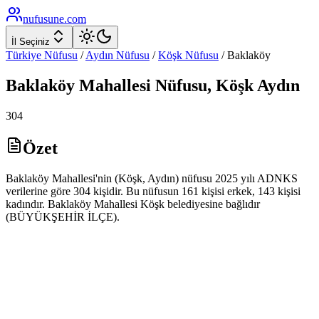
nufusune
.com
İl Seçiniz
Türkiye Nüfusu
/
Aydın
Nüfusu
/
Köşk
Nüfusu
/
Baklaköy
Baklaköy
Mahallesi Nüfusu,
Köşk
Aydın
304
Özet
Baklaköy Mahallesi'nin (Köşk, Aydın) nüfusu 2025 yılı ADNKS
verilerine göre 304 kişidir. Bu nüfusun 161 kişisi erkek, 143 kişisi
kadındır. Baklaköy Mahallesi Köşk belediyesine bağlıdır
(BÜYÜKŞEHİR İLÇE).