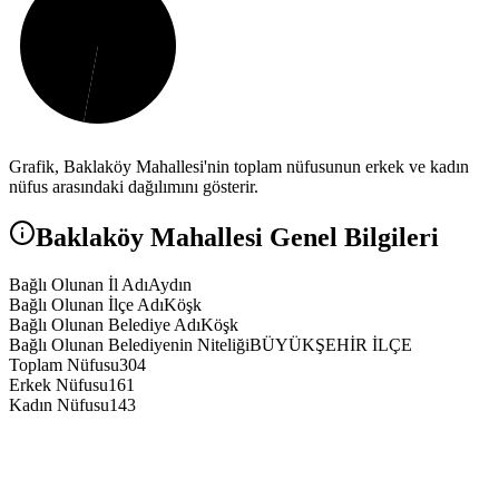
Grafik,
Baklaköy
Mahallesi'nin toplam nüfusunun erkek ve kadın
nüfus arasındaki dağılımını gösterir.
Baklaköy
Mahallesi Genel Bilgileri
Bağlı Olunan İl Adı
Aydın
Bağlı Olunan İlçe Adı
Köşk
Bağlı Olunan Belediye Adı
Köşk
Bağlı Olunan Belediyenin Niteliği
BÜYÜKŞEHİR İLÇE
Toplam Nüfusu
304
Erkek Nüfusu
161
Kadın Nüfusu
143