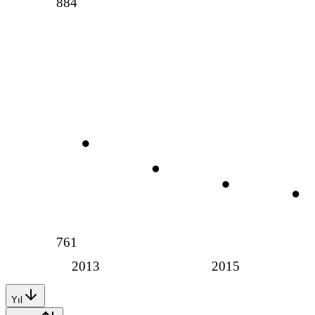
884
761
2013
2015
Yıl