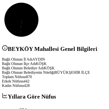
BEYKÖY
Mahallesi Genel Bilgileri
Bağlı Olunan İl Adı
AYDIN
Bağlı Olunan İlçe Adı
KÖŞK
Bağlı Olunan Belediye Adı
KÖŞK
Bağlı Olunan Belediyenin Niteliği
BÜYÜKŞEHİR İLÇE
Toplam Nüfusu
870
Erkek Nüfusu
442
Kadın Nüfusu
428
Yıllara Göre Nüfus