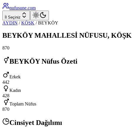
nufusune
.com
İl Seçiniz
AYDIN
/
KÖŞK
/
BEYKÖY
BEYKÖY
MAHALLESİ NÜFUSU,
KÖŞK
870
BEYKÖY
Nüfus Özeti
Erkek
442
Kadın
428
Toplam Nüfus
870
Cinsiyet Dağılımı