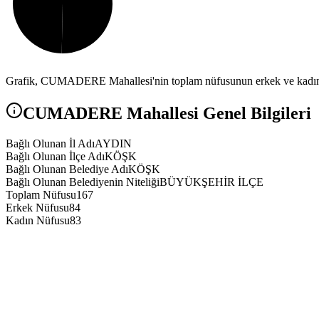
Grafik,
CUMADERE
Mahallesi'nin toplam nüfusunun erkek ve kadın 
CUMADERE
Mahallesi Genel Bilgileri
Bağlı Olunan İl Adı
AYDIN
Bağlı Olunan İlçe Adı
KÖŞK
Bağlı Olunan Belediye Adı
KÖŞK
Bağlı Olunan Belediyenin Niteliği
BÜYÜKŞEHİR İLÇE
Toplam Nüfusu
167
Erkek Nüfusu
84
Kadın Nüfusu
83