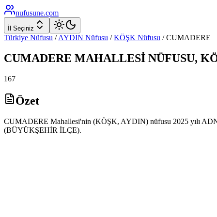
nufusune
.com
İl Seçiniz
Türkiye Nüfusu
/
AYDIN
Nüfusu
/
KÖŞK
Nüfusu
/
CUMADERE
CUMADERE
MAHALLESİ NÜFUSU,
K
167
Özet
CUMADERE Mahallesi'nin (KÖŞK, AYDIN) nüfusu 2025 yılı ADNKS ver
(BÜYÜKŞEHİR İLÇE).