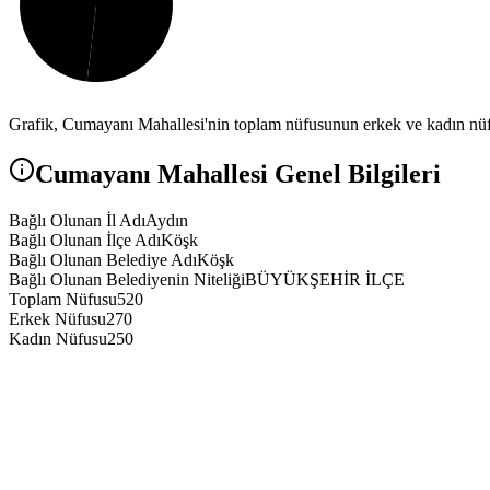
Grafik,
Cumayanı
Mahallesi'nin toplam nüfusunun erkek ve kadın nüfu
Cumayanı
Mahallesi Genel Bilgileri
Bağlı Olunan İl Adı
Aydın
Bağlı Olunan İlçe Adı
Köşk
Bağlı Olunan Belediye Adı
Köşk
Bağlı Olunan Belediyenin Niteliği
BÜYÜKŞEHİR İLÇE
Toplam Nüfusu
520
Erkek Nüfusu
270
Kadın Nüfusu
250