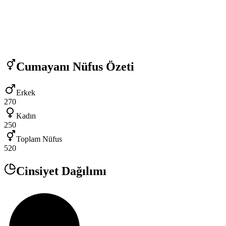
Cumayanı
Nüfus Özeti
Erkek
270
Kadın
250
Toplam Nüfus
520
Cinsiyet Dağılımı