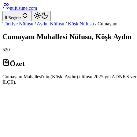
nufusune
.com
İl Seçiniz
Türkiye Nüfusu
/
Aydın
Nüfusu
/
Köşk
Nüfusu
/
Cumayanı
Cumayanı
Mahallesi Nüfusu,
Köşk
Aydın
520
Özet
Cumayanı Mahallesi'nin (Köşk, Aydın) nüfusu 2025 yılı ADNKS veril
İLÇE).