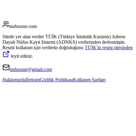
nufusune
.com
Sitede yer alan veriler TÜİK (Türkiye İstatistik Kurumu) Adrese
Dayalı Nüfus Kayıt Sistemi (ADNKS) verilerinden derlenmiştir.
Resmi kullanım için verilerin doğruluğunu
TÜİK'in resmi sitesinden
teyit ediniz.
nufusune@gmail.com
Hakkımızda
İletişim
Gizlilik Politikası
Kullanım Şartları