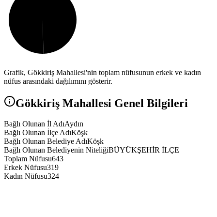
Grafik,
Gökkiriş
Mahallesi'nin toplam nüfusunun erkek ve kadın
nüfus arasındaki dağılımını gösterir.
Gökkiriş
Mahallesi Genel Bilgileri
Bağlı Olunan İl Adı
Aydın
Bağlı Olunan İlçe Adı
Köşk
Bağlı Olunan Belediye Adı
Köşk
Bağlı Olunan Belediyenin Niteliği
BÜYÜKŞEHİR İLÇE
Toplam Nüfusu
643
Erkek Nüfusu
319
Kadın Nüfusu
324