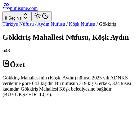
nufusune
.com
İl Seçiniz
Türkiye Nüfusu
/
Aydın
Nüfusu
/
Köşk
Nüfusu
/
Gökkiriş
Gökkiriş
Mahallesi Nüfusu,
Köşk
Aydın
643
Özet
Gökkiriş Mahallesi'nin (Köşk, Aydın) nüfusu 2025 yılı ADNKS
verilerine göre 643 kişidir. Bu nüfusun 319 kişisi erkek, 324 kişisi
kadındır. Gökkiriş Mahallesi Köşk belediyesine bağlıdır
(BÜYÜKŞEHİR İLÇE).