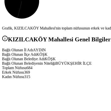
Grafik,
KIZILCAKÖY
Mahallesi'nin toplam nüfusunun erkek ve kadın
KIZILCAKÖY
Mahallesi Genel Bilgiler
Bağlı Olunan İl Adı
AYDIN
Bağlı Olunan İlçe Adı
KÖŞK
Bağlı Olunan Belediye Adı
KÖŞK
Bağlı Olunan Belediyenin Niteliği
BÜYÜKŞEHİR İLÇE
Toplam Nüfusu
684
Erkek Nüfusu
369
Kadın Nüfusu
315