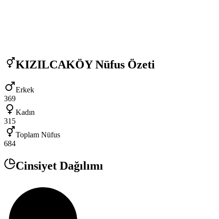
KIZILCAKÖY
Nüfus Özeti
Erkek
369
Kadın
315
Toplam Nüfus
684
Cinsiyet Dağılımı