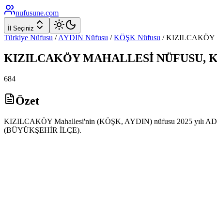
nufusune
.com
İl Seçiniz
Türkiye Nüfusu
/
AYDIN
Nüfusu
/
KÖŞK
Nüfusu
/
KIZILCAKÖY
KIZILCAKÖY
MAHALLESİ NÜFUSU,
684
Özet
KIZILCAKÖY Mahallesi'nin (KÖŞK, AYDIN) nüfusu 2025 yılı ADNKS v
(BÜYÜKŞEHİR İLÇE).