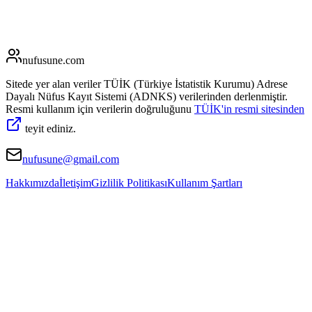
nufusune
.com
Sitede yer alan veriler TÜİK (Türkiye İstatistik Kurumu) Adrese
Dayalı Nüfus Kayıt Sistemi (ADNKS) verilerinden derlenmiştir.
Resmi kullanım için verilerin doğruluğunu
TÜİK'in resmi sitesinden
teyit ediniz.
nufusune@gmail.com
Hakkımızda
İletişim
Gizlilik Politikası
Kullanım Şartları