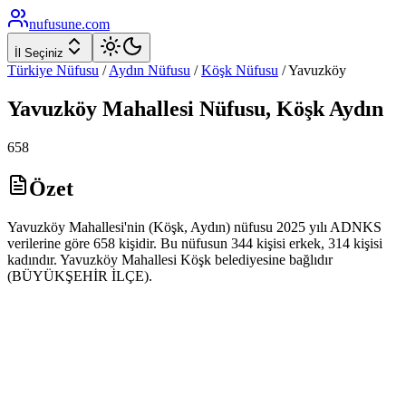
nufusune
.com
İl Seçiniz
Türkiye Nüfusu
/
Aydın
Nüfusu
/
Köşk
Nüfusu
/
Yavuzköy
Yavuzköy
Mahallesi Nüfusu,
Köşk
Aydın
658
Özet
Yavuzköy Mahallesi'nin (Köşk, Aydın) nüfusu 2025 yılı ADNKS
verilerine göre 658 kişidir. Bu nüfusun 344 kişisi erkek, 314 kişisi
kadındır. Yavuzköy Mahallesi Köşk belediyesine bağlıdır
(BÜYÜKŞEHİR İLÇE).