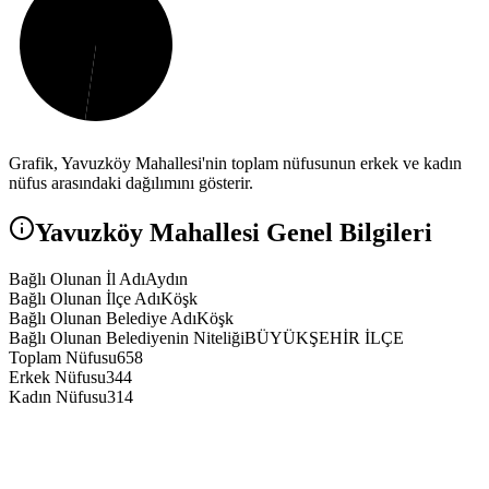
Grafik,
Yavuzköy
Mahallesi'nin toplam nüfusunun erkek ve kadın
nüfus arasındaki dağılımını gösterir.
Yavuzköy
Mahallesi Genel Bilgileri
Bağlı Olunan İl Adı
Aydın
Bağlı Olunan İlçe Adı
Köşk
Bağlı Olunan Belediye Adı
Köşk
Bağlı Olunan Belediyenin Niteliği
BÜYÜKŞEHİR İLÇE
Toplam Nüfusu
658
Erkek Nüfusu
344
Kadın Nüfusu
314