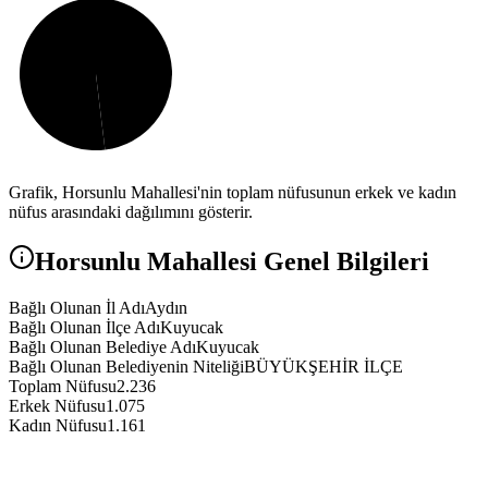
Grafik,
Horsunlu
Mahallesi'nin toplam nüfusunun erkek ve kadın
nüfus arasındaki dağılımını gösterir.
Horsunlu
Mahallesi Genel Bilgileri
Bağlı Olunan İl Adı
Aydın
Bağlı Olunan İlçe Adı
Kuyucak
Bağlı Olunan Belediye Adı
Kuyucak
Bağlı Olunan Belediyenin Niteliği
BÜYÜKŞEHİR İLÇE
Toplam Nüfusu
2.236
Erkek Nüfusu
1.075
Kadın Nüfusu
1.161