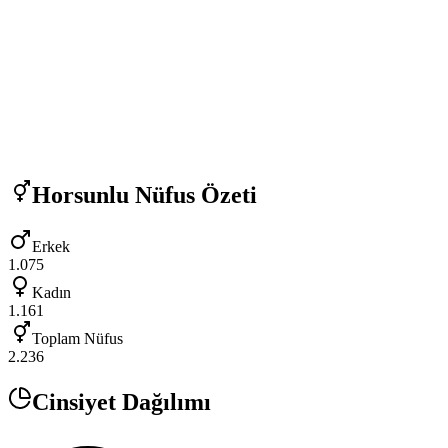
Horsunlu
Nüfus Özeti
Erkek
1.075
Kadın
1.161
Toplam Nüfus
2.236
Cinsiyet Dağılımı