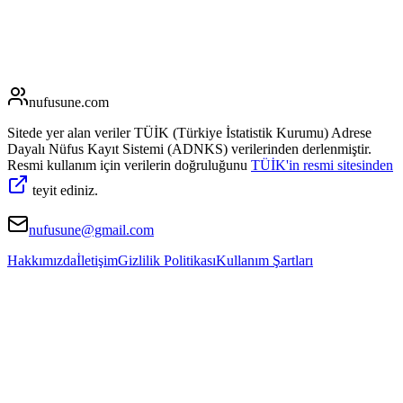
nufusune
.com
Sitede yer alan veriler TÜİK (Türkiye İstatistik Kurumu) Adrese
Dayalı Nüfus Kayıt Sistemi (ADNKS) verilerinden derlenmiştir.
Resmi kullanım için verilerin doğruluğunu
TÜİK'in resmi sitesinden
teyit ediniz.
nufusune@gmail.com
Hakkımızda
İletişim
Gizlilik Politikası
Kullanım Şartları