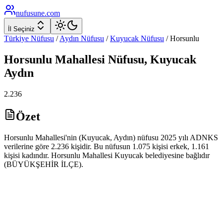
nufusune
.com
İl Seçiniz
Türkiye Nüfusu
/
Aydın
Nüfusu
/
Kuyucak
Nüfusu
/
Horsunlu
Horsunlu
Mahallesi Nüfusu,
Kuyucak
Aydın
2.236
Özet
Horsunlu Mahallesi'nin (Kuyucak, Aydın) nüfusu 2025 yılı ADNKS
verilerine göre 2.236 kişidir. Bu nüfusun 1.075 kişisi erkek, 1.161
kişisi kadındır. Horsunlu Mahallesi Kuyucak belediyesine bağlıdır
(BÜYÜKŞEHİR İLÇE).