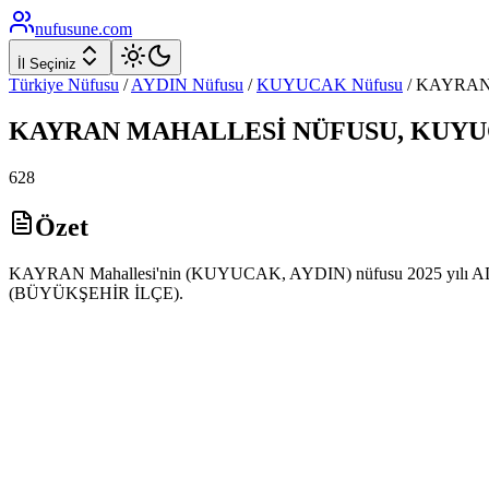
nufusune
.com
İl Seçiniz
Türkiye Nüfusu
/
AYDIN
Nüfusu
/
KUYUCAK
Nüfusu
/
KAYRA
KAYRAN
MAHALLESİ NÜFUSU,
KUYU
628
Özet
KAYRAN Mahallesi'nin (KUYUCAK, AYDIN) nüfusu 2025 yılı ADNKS v
(BÜYÜKŞEHİR İLÇE).