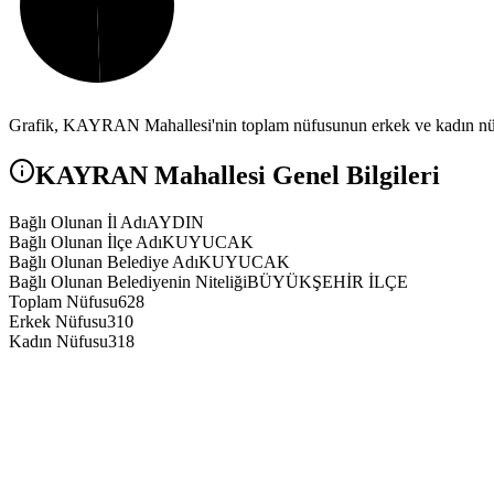
Grafik,
KAYRAN
Mahallesi'nin toplam nüfusunun erkek ve kadın nüfu
KAYRAN
Mahallesi Genel Bilgileri
Bağlı Olunan İl Adı
AYDIN
Bağlı Olunan İlçe Adı
KUYUCAK
Bağlı Olunan Belediye Adı
KUYUCAK
Bağlı Olunan Belediyenin Niteliği
BÜYÜKŞEHİR İLÇE
Toplam Nüfusu
628
Erkek Nüfusu
310
Kadın Nüfusu
318