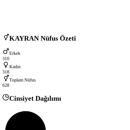
KAYRAN
Nüfus Özeti
Erkek
310
Kadın
318
Toplam Nüfus
628
Cinsiyet Dağılımı