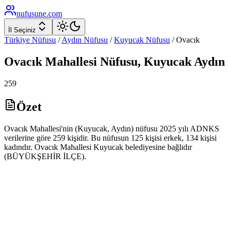
nufusune
.com
İl Seçiniz
Türkiye Nüfusu
/
Aydın
Nüfusu
/
Kuyucak
Nüfusu
/
Ovacık
Ovacık
Mahallesi Nüfusu,
Kuyucak
Aydın
259
Özet
Ovacık Mahallesi'nin (Kuyucak, Aydın) nüfusu 2025 yılı ADNKS
verilerine göre 259 kişidir. Bu nüfusun 125 kişisi erkek, 134 kişisi
kadındır. Ovacık Mahallesi Kuyucak belediyesine bağlıdır
(BÜYÜKŞEHİR İLÇE).