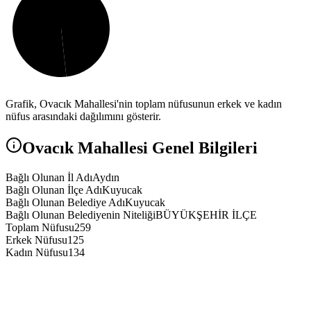
Grafik,
Ovacık
Mahallesi'nin toplam nüfusunun erkek ve kadın
nüfus arasındaki dağılımını gösterir.
Ovacık
Mahallesi Genel Bilgileri
Bağlı Olunan İl Adı
Aydın
Bağlı Olunan İlçe Adı
Kuyucak
Bağlı Olunan Belediye Adı
Kuyucak
Bağlı Olunan Belediyenin Niteliği
BÜYÜKŞEHİR İLÇE
Toplam Nüfusu
259
Erkek Nüfusu
125
Kadın Nüfusu
134