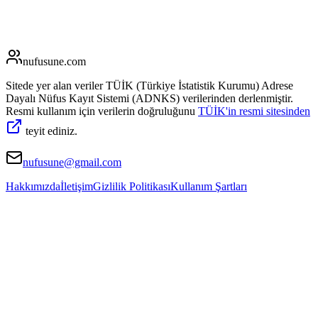
nufusune
.com
Sitede yer alan veriler TÜİK (Türkiye İstatistik Kurumu) Adrese
Dayalı Nüfus Kayıt Sistemi (ADNKS) verilerinden derlenmiştir.
Resmi kullanım için verilerin doğruluğunu
TÜİK'in resmi sitesinden
teyit ediniz.
nufusune@gmail.com
Hakkımızda
İletişim
Gizlilik Politikası
Kullanım Şartları