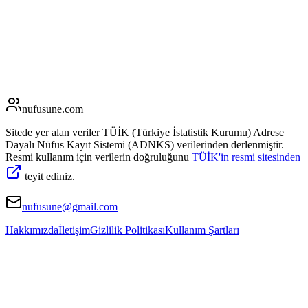
nufusune
.com
Sitede yer alan veriler TÜİK (Türkiye İstatistik Kurumu) Adrese
Dayalı Nüfus Kayıt Sistemi (ADNKS) verilerinden derlenmiştir.
Resmi kullanım için verilerin doğruluğunu
TÜİK'in resmi sitesinden
teyit ediniz.
nufusune@gmail.com
Hakkımızda
İletişim
Gizlilik Politikası
Kullanım Şartları