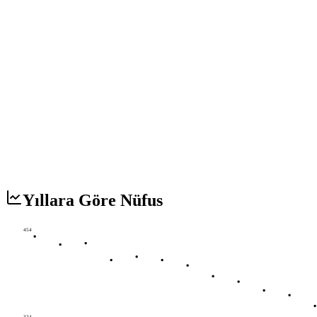
Yıllara Göre Nüfus
454
324