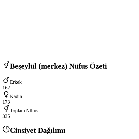
Beşeylül (merkez)
Nüfus Özeti
Erkek
162
Kadın
173
Toplam Nüfus
335
Cinsiyet Dağılımı