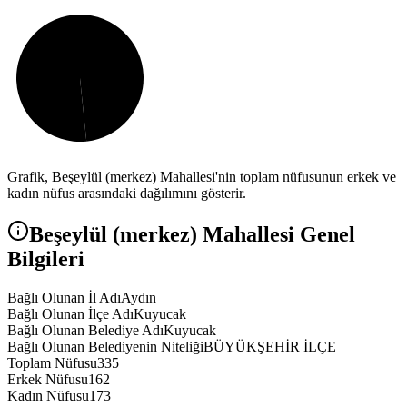
Grafik,
Beşeylül (merkez)
Mahallesi'nin toplam nüfusunun erkek ve
kadın nüfus arasındaki dağılımını gösterir.
Beşeylül (merkez)
Mahallesi Genel
Bilgileri
Bağlı Olunan İl Adı
Aydın
Bağlı Olunan İlçe Adı
Kuyucak
Bağlı Olunan Belediye Adı
Kuyucak
Bağlı Olunan Belediyenin Niteliği
BÜYÜKŞEHİR İLÇE
Toplam Nüfusu
335
Erkek Nüfusu
162
Kadın Nüfusu
173