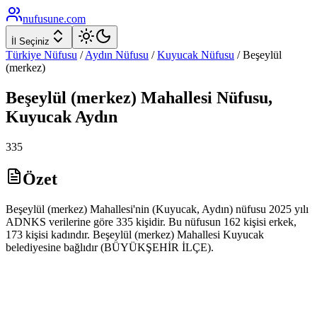
nufusune
.com
İl Seçiniz
Türkiye Nüfusu
/
Aydın
Nüfusu
/
Kuyucak
Nüfusu
/
Beşeylül
(merkez)
Beşeylül (merkez)
Mahallesi Nüfusu,
Kuyucak
Aydın
335
Özet
Beşeylül (merkez) Mahallesi'nin (Kuyucak, Aydın) nüfusu 2025 yılı
ADNKS verilerine göre 335 kişidir. Bu nüfusun 162 kişisi erkek,
173 kişisi kadındır. Beşeylül (merkez) Mahallesi Kuyucak
belediyesine bağlıdır (BÜYÜKŞEHİR İLÇE).