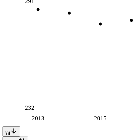
291
232
2013
2015
Yıl