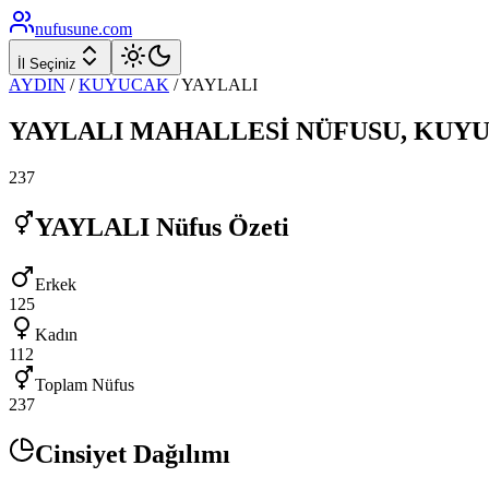
nufusune
.com
İl Seçiniz
AYDIN
/
KUYUCAK
/
YAYLALI
YAYLALI
MAHALLESİ NÜFUSU,
KUY
237
YAYLALI
Nüfus Özeti
Erkek
125
Kadın
112
Toplam Nüfus
237
Cinsiyet Dağılımı