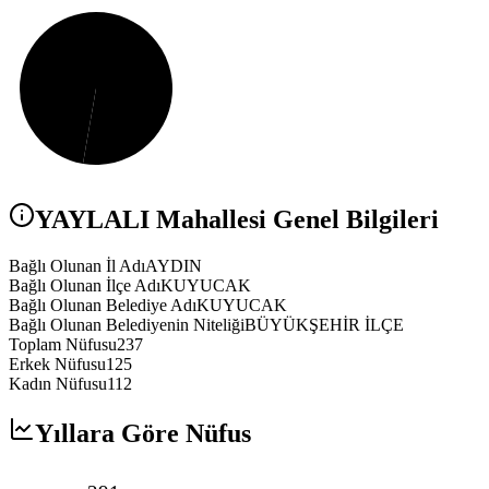
YAYLALI
Mahallesi Genel Bilgileri
Bağlı Olunan İl Adı
AYDIN
Bağlı Olunan İlçe Adı
KUYUCAK
Bağlı Olunan Belediye Adı
KUYUCAK
Bağlı Olunan Belediyenin Niteliği
BÜYÜKŞEHİR İLÇE
Toplam Nüfusu
237
Erkek Nüfusu
125
Kadın Nüfusu
112
Yıllara Göre Nüfus