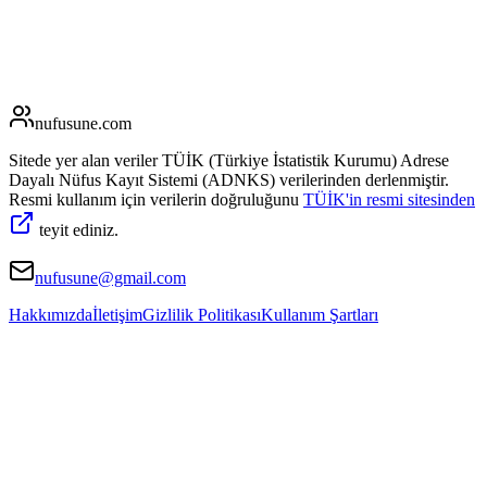
nufusune
.com
Sitede yer alan veriler TÜİK (Türkiye İstatistik Kurumu) Adrese
Dayalı Nüfus Kayıt Sistemi (ADNKS) verilerinden derlenmiştir.
Resmi kullanım için verilerin doğruluğunu
TÜİK'in resmi sitesinden
teyit ediniz.
nufusune@gmail.com
Hakkımızda
İletişim
Gizlilik Politikası
Kullanım Şartları