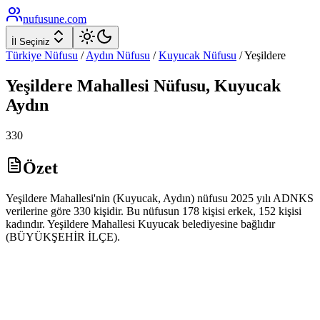
nufusune
.com
İl Seçiniz
Türkiye Nüfusu
/
Aydın
Nüfusu
/
Kuyucak
Nüfusu
/
Yeşildere
Yeşildere
Mahallesi Nüfusu,
Kuyucak
Aydın
330
Özet
Yeşildere Mahallesi'nin (Kuyucak, Aydın) nüfusu 2025 yılı ADNKS
verilerine göre 330 kişidir. Bu nüfusun 178 kişisi erkek, 152 kişisi
kadındır. Yeşildere Mahallesi Kuyucak belediyesine bağlıdır
(BÜYÜKŞEHİR İLÇE).