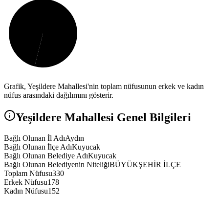
Grafik,
Yeşildere
Mahallesi'nin toplam nüfusunun erkek ve kadın
nüfus arasındaki dağılımını gösterir.
Yeşildere
Mahallesi Genel Bilgileri
Bağlı Olunan İl Adı
Aydın
Bağlı Olunan İlçe Adı
Kuyucak
Bağlı Olunan Belediye Adı
Kuyucak
Bağlı Olunan Belediyenin Niteliği
BÜYÜKŞEHİR İLÇE
Toplam Nüfusu
330
Erkek Nüfusu
178
Kadın Nüfusu
152