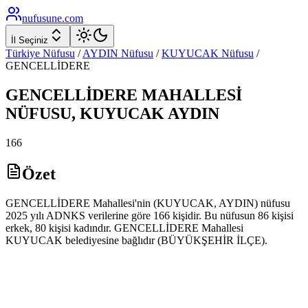
nufusune
.com
İl Seçiniz
Türkiye Nüfusu
/
AYDIN
Nüfusu
/
KUYUCAK
Nüfusu
/
GENCELLİDERE
GENCELLİDERE
MAHALLESİ
NÜFUSU,
KUYUCAK
AYDIN
166
Özet
GENCELLİDERE Mahallesi'nin (KUYUCAK, AYDIN) nüfusu
2025 yılı ADNKS verilerine göre 166 kişidir. Bu nüfusun 86 kişisi
erkek, 80 kişisi kadındır. GENCELLİDERE Mahallesi
KUYUCAK belediyesine bağlıdır (BÜYÜKŞEHİR İLÇE).