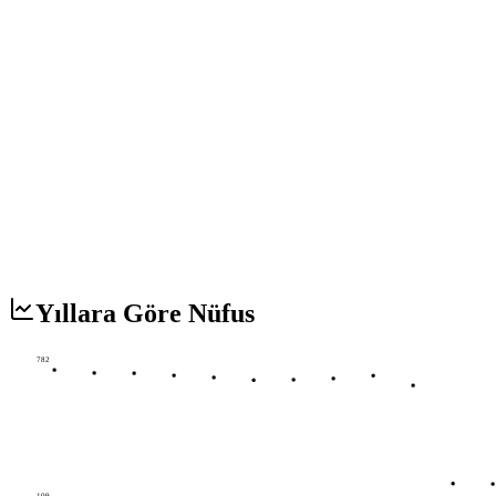
Yıllara Göre Nüfus
782
109