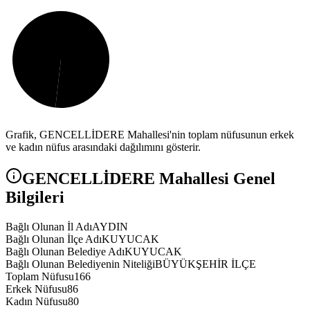
Grafik,
GENCELLİDERE
Mahallesi'nin toplam nüfusunun erkek
ve kadın nüfus arasındaki dağılımını gösterir.
GENCELLİDERE
Mahallesi Genel
Bilgileri
Bağlı Olunan İl Adı
AYDIN
Bağlı Olunan İlçe Adı
KUYUCAK
Bağlı Olunan Belediye Adı
KUYUCAK
Bağlı Olunan Belediyenin Niteliği
BÜYÜKŞEHİR İLÇE
Toplam Nüfusu
166
Erkek Nüfusu
86
Kadın Nüfusu
80