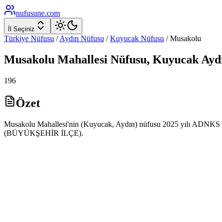
nufusune
.com
İl Seçiniz
Türkiye Nüfusu
/
Aydın
Nüfusu
/
Kuyucak
Nüfusu
/
Musakolu
Musakolu
Mahallesi Nüfusu,
Kuyucak
Ayd
196
Özet
Musakolu Mahallesi'nin (Kuyucak, Aydın) nüfusu 2025 yılı ADNKS veri
(BÜYÜKŞEHİR İLÇE).