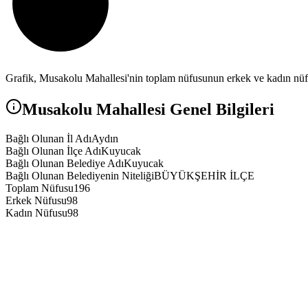
Grafik,
Musakolu
Mahallesi'nin toplam nüfusunun erkek ve kadın nüfus
Musakolu
Mahallesi Genel Bilgileri
Bağlı Olunan İl Adı
Aydın
Bağlı Olunan İlçe Adı
Kuyucak
Bağlı Olunan Belediye Adı
Kuyucak
Bağlı Olunan Belediyenin Niteliği
BÜYÜKŞEHİR İLÇE
Toplam Nüfusu
196
Erkek Nüfusu
98
Kadın Nüfusu
98