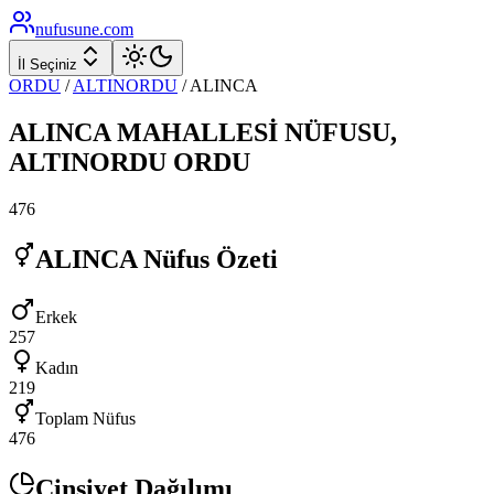
nufusune
.com
İl Seçiniz
ORDU
/
ALTINORDU
/
ALINCA
ALINCA
MAHALLESİ NÜFUSU,
ALTINORDU
ORDU
476
ALINCA
Nüfus Özeti
Erkek
257
Kadın
219
Toplam Nüfus
476
Cinsiyet Dağılımı