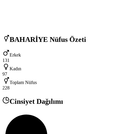
BAHARİYE
Nüfus Özeti
Erkek
131
Kadın
97
Toplam Nüfus
228
Cinsiyet Dağılımı