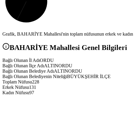
Grafik,
BAHARİYE
Mahallesi'nin toplam nüfusunun erkek ve kadın n
BAHARİYE
Mahallesi Genel Bilgileri
Bağlı Olunan İl Adı
ORDU
Bağlı Olunan İlçe Adı
ALTINORDU
Bağlı Olunan Belediye Adı
ALTINORDU
Bağlı Olunan Belediyenin Niteliği
BÜYÜKŞEHİR İLÇE
Toplam Nüfusu
228
Erkek Nüfusu
131
Kadın Nüfusu
97