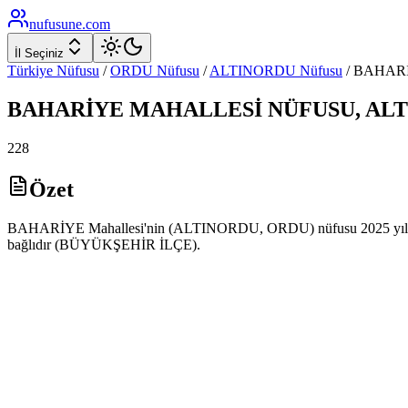
nufusune
.com
İl Seçiniz
Türkiye Nüfusu
/
ORDU
Nüfusu
/
ALTINORDU
Nüfusu
/
BAHAR
BAHARİYE
MAHALLESİ NÜFUSU,
AL
228
Özet
BAHARİYE Mahallesi'nin (ALTINORDU, ORDU) nüfusu 2025 yılı ADN
bağlıdır (BÜYÜKŞEHİR İLÇE).