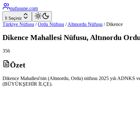
nufusune
.com
İl Seçiniz
Türkiye Nüfusu
/
Ordu
Nüfusu
/
Altınordu
Nüfusu
/
Dikence
Dikence
Mahallesi Nüfusu,
Altınordu
Ord
356
Özet
Dikence Mahallesi'nin (Altınordu, Ordu) nüfusu 2025 yılı ADNKS veril
(BÜYÜKŞEHİR İLÇE).