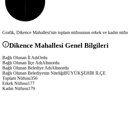
Grafik,
Dikence
Mahallesi'nin toplam nüfusunun erkek ve kadın nüfus 
Dikence
Mahallesi Genel Bilgileri
Bağlı Olunan İl Adı
Ordu
Bağlı Olunan İlçe Adı
Altınordu
Bağlı Olunan Belediye Adı
Altınordu
Bağlı Olunan Belediyenin Niteliği
BÜYÜKŞEHİR İLÇE
Toplam Nüfusu
356
Erkek Nüfusu
177
Kadın Nüfusu
179