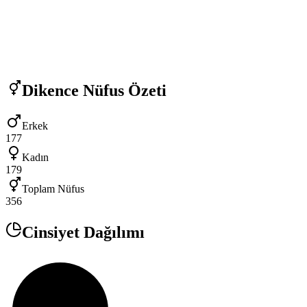
Dikence
Nüfus Özeti
Erkek
177
Kadın
179
Toplam Nüfus
356
Cinsiyet Dağılımı