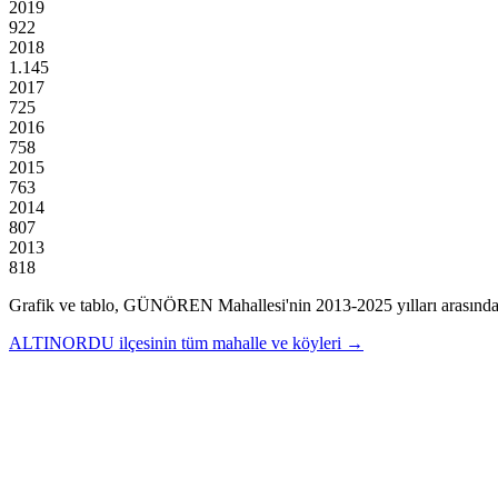
2019
922
2018
1.145
2017
725
2016
758
2015
763
2014
807
2013
818
Grafik ve tablo,
GÜNÖREN
Mahallesi'nin
2013
-
2025
yılları arasınd
ALTINORDU
ilçesinin tüm mahalle ve köyleri →