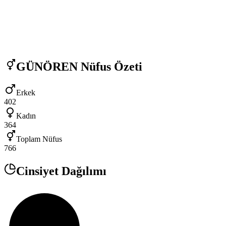
GÜNÖREN
Nüfus Özeti
Erkek
402
Kadın
364
Toplam Nüfus
766
Cinsiyet Dağılımı