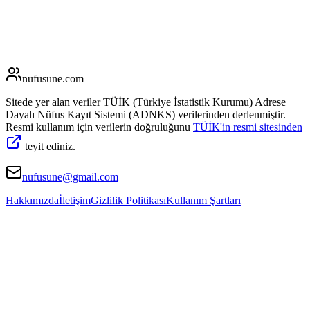
nufusune
.com
Sitede yer alan veriler TÜİK (Türkiye İstatistik Kurumu) Adrese
Dayalı Nüfus Kayıt Sistemi (ADNKS) verilerinden derlenmiştir.
Resmi kullanım için verilerin doğruluğunu
TÜİK'in resmi sitesinden
teyit ediniz.
nufusune@gmail.com
Hakkımızda
İletişim
Gizlilik Politikası
Kullanım Şartları