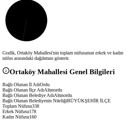
Grafik,
Ortaköy
Mahallesi'nin toplam nüfusunun erkek ve kadın
nüfus arasındaki dağılımını gösterir.
Ortaköy
Mahallesi Genel Bilgileri
Bağlı Olunan İl Adı
Ordu
Bağlı Olunan İlçe Adı
Altınordu
Bağlı Olunan Belediye Adı
Altınordu
Bağlı Olunan Belediyenin Niteliği
BÜYÜKŞEHİR İLÇE
Toplam Nüfusu
338
Erkek Nüfusu
178
Kadın Nüfusu
160