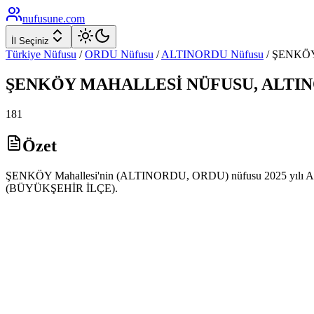
nufusune
.com
İl Seçiniz
Türkiye Nüfusu
/
ORDU
Nüfusu
/
ALTINORDU
Nüfusu
/
ŞENKÖ
ŞENKÖY
MAHALLESİ NÜFUSU,
ALTI
181
Özet
ŞENKÖY Mahallesi'nin (ALTINORDU, ORDU) nüfusu 2025 yılı ADNKS 
(BÜYÜKŞEHİR İLÇE).