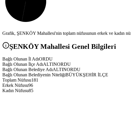
Grafik,
ŞENKÖY
Mahallesi'nin toplam nüfusunun erkek ve kadın nüfu
ŞENKÖY
Mahallesi Genel Bilgileri
Bağlı Olunan İl Adı
ORDU
Bağlı Olunan İlçe Adı
ALTINORDU
Bağlı Olunan Belediye Adı
ALTINORDU
Bağlı Olunan Belediyenin Niteliği
BÜYÜKŞEHİR İLÇE
Toplam Nüfusu
181
Erkek Nüfusu
96
Kadın Nüfusu
85