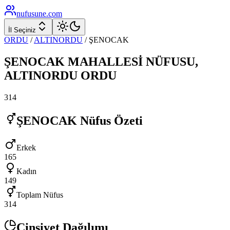
nufusune
.com
İl Seçiniz
ORDU
/
ALTINORDU
/
ŞENOCAK
ŞENOCAK
MAHALLESİ NÜFUSU,
ALTINORDU
ORDU
314
ŞENOCAK
Nüfus Özeti
Erkek
165
Kadın
149
Toplam Nüfus
314
Cinsiyet Dağılımı