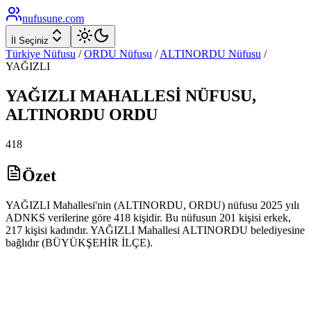
nufusune
.com
İl Seçiniz
Türkiye Nüfusu
/
ORDU
Nüfusu
/
ALTINORDU
Nüfusu
/
YAĞIZLI
YAĞIZLI
MAHALLESİ NÜFUSU,
ALTINORDU
ORDU
418
Özet
YAĞIZLI Mahallesi'nin (ALTINORDU, ORDU) nüfusu 2025 yılı
ADNKS verilerine göre 418 kişidir. Bu nüfusun 201 kişisi erkek,
217 kişisi kadındır. YAĞIZLI Mahallesi ALTINORDU belediyesine
bağlıdır (BÜYÜKŞEHİR İLÇE).