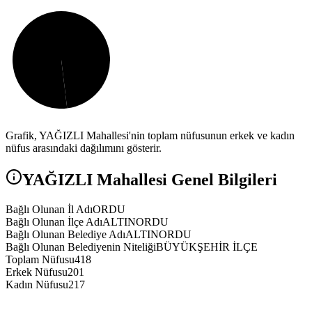
Grafik,
YAĞIZLI
Mahallesi'nin toplam nüfusunun erkek ve kadın
nüfus arasındaki dağılımını gösterir.
YAĞIZLI
Mahallesi Genel Bilgileri
Bağlı Olunan İl Adı
ORDU
Bağlı Olunan İlçe Adı
ALTINORDU
Bağlı Olunan Belediye Adı
ALTINORDU
Bağlı Olunan Belediyenin Niteliği
BÜYÜKŞEHİR İLÇE
Toplam Nüfusu
418
Erkek Nüfusu
201
Kadın Nüfusu
217