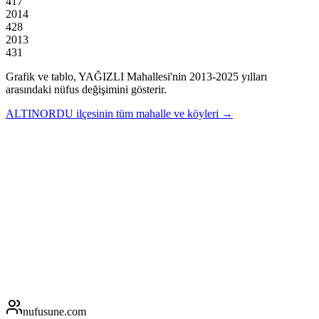
417
2014
428
2013
431
Grafik ve tablo,
YAĞIZLI
Mahallesi'nin
2013
-
2025
yılları
arasındaki nüfus değişimini gösterir.
ALTINORDU
ilçesinin tüm mahalle ve köyleri →
nufusune
.com