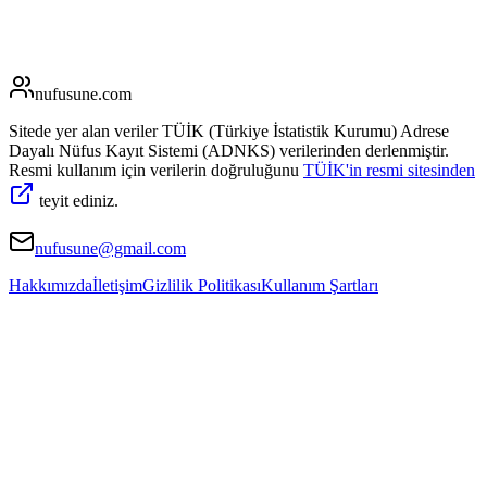
nufusune
.com
Sitede yer alan veriler TÜİK (Türkiye İstatistik Kurumu) Adrese
Dayalı Nüfus Kayıt Sistemi (ADNKS) verilerinden derlenmiştir.
Resmi kullanım için verilerin doğruluğunu
TÜİK'in resmi sitesinden
teyit ediniz.
nufusune@gmail.com
Hakkımızda
İletişim
Gizlilik Politikası
Kullanım Şartları