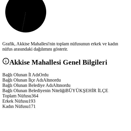
Grafik,
Akkise
Mahallesi'nin toplam nüfusunun erkek ve kadın
nüfus arasındaki dağılımını gösterir.
Akkise
Mahallesi Genel Bilgileri
Bağlı Olunan İl Adı
Ordu
Bağlı Olunan İlçe Adı
Altınordu
Bağlı Olunan Belediye Adı
Altınordu
Bağlı Olunan Belediyenin Niteliği
BÜYÜKŞEHİR İLÇE
Toplam Nüfusu
364
Erkek Nüfusu
193
Kadın Nüfusu
171