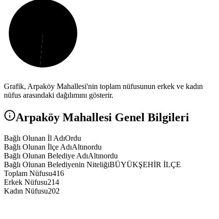
Grafik,
Arpaköy
Mahallesi'nin toplam nüfusunun erkek ve kadın
nüfus arasındaki dağılımını gösterir.
Arpaköy
Mahallesi Genel Bilgileri
Bağlı Olunan İl Adı
Ordu
Bağlı Olunan İlçe Adı
Altınordu
Bağlı Olunan Belediye Adı
Altınordu
Bağlı Olunan Belediyenin Niteliği
BÜYÜKŞEHİR İLÇE
Toplam Nüfusu
416
Erkek Nüfusu
214
Kadın Nüfusu
202